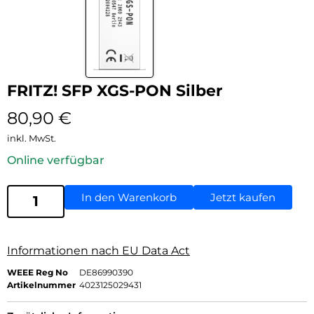
FRITZ! SFP XGS-PON Silber
80,90
€
inkl. MwSt.
Online verfügbar
In den Warenkorb
Jetzt kaufen
Informationen nach EU Data Act
WEEE Reg No
DE86990390
Artikelnummer
4023125029431