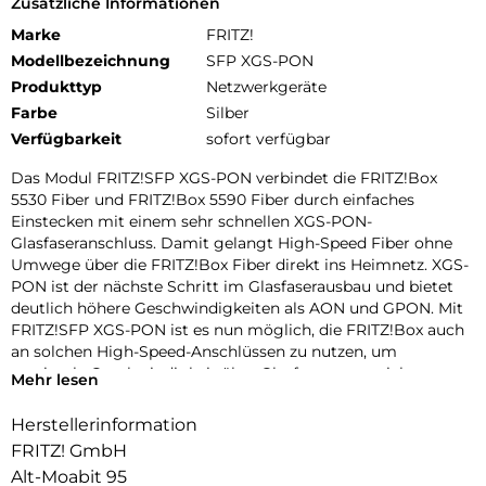
Zusätzliche Informationen
Marke
FRITZ!
Modellbezeichnung
SFP XGS-PON
Produkttyp
Netzwerkgeräte
Farbe
Silber
Verfügbarkeit
sofort verfügbar
Das Modul FRITZ!SFP XGS-PON verbindet die FRITZ!Box
5530 Fiber und FRITZ!Box 5590 Fiber durch einfaches
Einstecken mit einem sehr schnellen XGS-PON-
Glasfaseranschluss. Damit gelangt High-Speed Fiber ohne
Umwege über die FRITZ!Box Fiber direkt ins Heimnetz. XGS-
PON ist der nächste Schritt im Glasfaserausbau und bietet
deutlich höhere Geschwindigkeiten als AON und GPON. Mit
FRITZ!SFP XGS-PON ist es nun möglich, die FRITZ!Box auch
an solchen High-Speed-Anschlüssen zu nutzen, um
maximale Geschwindigkeit über Glasfaser zu erreichen.
Mehr lesen
Läuft an jedem XGS-PON-Anschluss:
Herstellerinformation
Die FRITZ!Box 5530 Fiber und FRITZ!Box 5590 Fiber bieten
FRITZ! GmbH
ein modulares System für den Netzzugang über Glasfaser,
das für die häufigsten Verbindungsarten AON (z. B. viele
Alt-Moabit 95