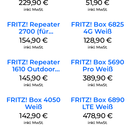
4 R2 Schwarz
refurbished Weiß
229,90
€
51,90
€
inkl. MwSt.
inkl. MwSt.
FRITZ! Repeater
FRITZ! Box 6825
2700 (für
4G Weiß
Tarifvermarktung)
154,90
€
128,90
€
Weiß
inkl. MwSt.
inkl. MwSt.
FRITZ! Repeater
FRITZ! Box 5690
1610 Outdoor
Pro Weiß
Weiß
145,90
€
389,90
€
inkl. MwSt.
inkl. MwSt.
FRITZ! Box 4050
FRITZ! Box 6890
Weiß
LTE Weiß
142,90
€
478,90
€
inkl. MwSt.
inkl. MwSt.