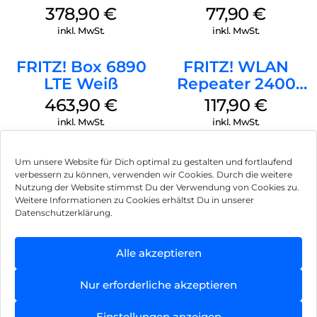
378,90
€
77,90
€
inkl. MwSt.
inkl. MwSt.
FRITZ! Box 6890
FRITZ! WLAN
LTE Weiß
Repeater 2400
Weiß
463,90
€
117,90
€
inkl. MwSt.
inkl. MwSt.
Um unsere Website für Dich optimal zu gestalten und fortlaufend
verbessern zu können, verwenden wir Cookies. Durch die weitere
Nutzung der Website stimmst Du der Verwendung von Cookies zu.
Impressum
Weitere Informationen zu Cookies erhältst Du in unserer
Datenschutzerklärung.
AGB
Datenschutz
Alle akzeptieren
Vertrag widerrufen
Nur erforderliche akzeptieren
Hinweis zur Batterieentsorgung
Einstellungen anzeigen