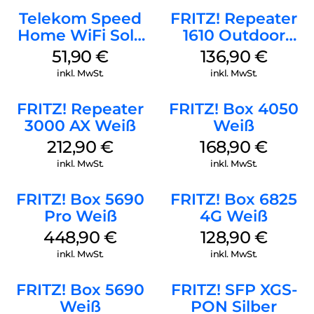
Herausstechend an FRITZ!Powerline-Produkten ist die
Telekom Speed
FRITZ! Repeater
individuelle Vorverschlüsselung ab Werk, welche die
Home WiFi Solo
1610 Outdoor
sofortige, sichere Inbetriebnahme ermöglicht. Sobald
refurbished Weiß
Weiß
51,90
€
136,90
€
FRITZ!Powerline in die jeweiligen Steckdosen gesteckt und
per LAN-Kabel mit der FRITZ!Box sowie den zu vernetzenden
inkl. MwSt.
inkl. MwSt.
Geräten verbunden wird, ist das Powerline-Netzwerk mit
einer individuellen AES-128-Bit Verschlüsselung hergestellt
FRITZ! Repeater
FRITZ! Box 4050
(Plug & Play). Das FRITZ!Powerline 1260 WLAN Set ist
3000 AX Weiß
Weiß
kompatibel mit aktuellen Geräten der 1.200-, 500- und 200-
MBit/s-Klasse. Updates werden leicht über das Programm
212,90
€
168,90
€
FRITZ!Powerline oder über die FRITZ!Box-Bedienoberfläche
inkl. MwSt.
inkl. MwSt.
vorgenommen.
FRITZ! Box 5690
FRITZ! Box 6825
Pro Weiß
4G Weiß
448,90
€
128,90
€
inkl. MwSt.
inkl. MwSt.
FRITZ! Box 5690
FRITZ! SFP XGS-
Weiß
PON Silber