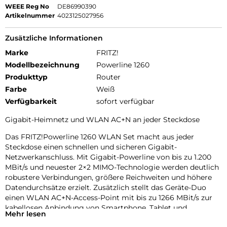
WEEE Reg No
DE86990390
Artikelnummer
4023125027956
Zusätzliche Informationen
Marke
FRITZ!
Modellbezeichnung
Powerline 1260
Produkttyp
Router
Farbe
Weiß
Verfügbarkeit
sofort verfügbar
Gigabit-Heimnetz und WLAN AC+N an jeder Steckdose
Das FRITZ!Powerline 1260 WLAN Set macht aus jeder
Steckdose einen schnellen und sicheren Gigabit-
Netzwerkanschluss. Mit Gigabit-Powerline von bis zu 1.200
MBit/s und neuester 2×2 MIMO-Technologie werden deutlich
robustere Verbindungen, größere Reichweiten und höhere
Datendurchsätze erzielt. Zusätzlich stellt das Geräte-Duo
einen WLAN AC+N-Access-Point mit bis zu 1266 MBit/s zur
kabellosen Anbindung von Smartphone, Tablet und
Mehr lesen
Notebook ans Heimnetz. So ermöglicht das Set Breitband-