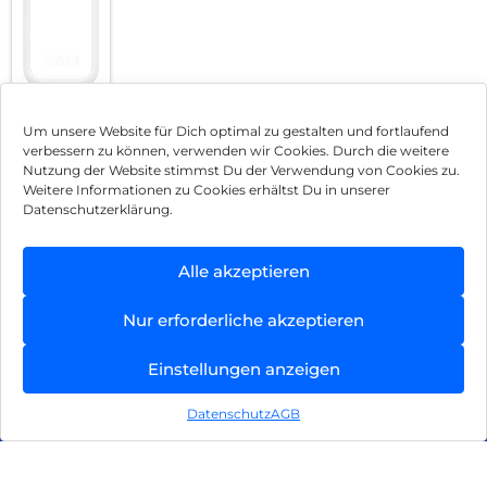
FRITZ!
Smart
Um unsere Website für Dich optimal zu gestalten und fortlaufend
92,90
€
verbessern zu können, verwenden wir Cookies. Durch die weitere
Energy
Nutzung der Website stimmst Du der Verwendung von Cookies zu.
inkl. MwSt.
250
Weitere Informationen zu Cookies erhältst Du in unserer
Weiß
Mehr
Datenschutzerklärung.
erfahren
Alle akzeptieren
Impressum
Nur erforderliche akzeptieren
AGB
Einstellungen anzeigen
Datenschutz
Datenschutz
AGB
Vertrag widerrufen
Hinweis zur Batterieentsorgung