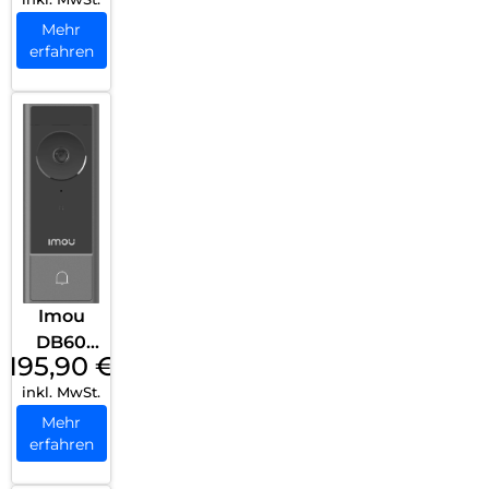
naktor
Unterpu
Mehr
erfahren
tz Weiß
Imou
DB60
195,90
€
Schwar
inkl. MwSt.
z
Mehr
erfahren