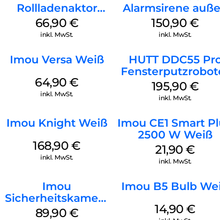
Rollladenaktor
Alarmsirene auß
Unterputz Weiß
Weiß
66,90
€
150,90
€
inkl. MwSt.
inkl. MwSt.
Imou Versa Weiß
HUTT DDC55 Pr
Fensterputzrobot
64,90
€
Weiß
195,90
€
inkl. MwSt.
inkl. MwSt.
Imou Knight Weiß
Imou CE1 Smart P
2500 W Weiß
168,90
€
21,90
€
inkl. MwSt.
inkl. MwSt.
Imou
Imou B5 Bulb We
Sicherheitskamera
14,90
€
Draußen IPC-
89,90
€