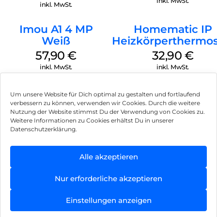
F42EAP Geschoss
inkl. MwSt.
inkl. MwSt.
Weiß
Imou A1 4 MP
Homematic IP
Weiß
Heizkörperthermos
Basic Weiß
57,90
€
32,90
€
inkl. MwSt.
inkl. MwSt.
Um unsere Website für Dich optimal zu gestalten und fortlaufend
verbessern zu können, verwenden wir Cookies. Durch die weitere
Nutzung der Website stimmst Du der Verwendung von Cookies zu.
Impressum
Weitere Informationen zu Cookies erhältst Du in unserer
Datenschutzerklärung.
AGB
Datenschutz
Alle akzeptieren
Können wir Dir behilflich sein?
Vertrag widerrufen
Nur erforderliche akzeptieren
Hinweis zur Batterieentsorgung
Einstellungen anzeigen
Newsletter