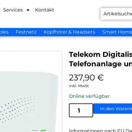
Services
Kontakt
bles
Festnetz
Kopfhörer & Headsets
Smart Hom
Telekom Digitali
Telefonanlage u
237,90
€
inkl. MwSt.
Online verfügbar
In den Waren
Informationen nach EU Da