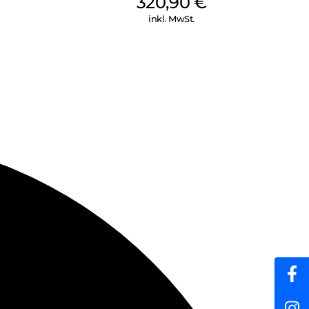
320,90
€
inkl. MwSt.