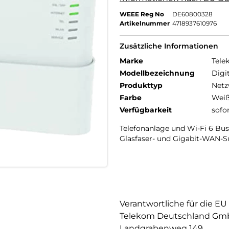
WEEE Reg No
DE60800328
Artikelnummer
4718937610976
Zusätzliche Informationen
Marke
Tele
Modellbezeichnung
Digi
Produkttyp
Netz
Farbe
Wei
Verfügbarkeit
sofo
Telefonanlage und Wi-Fi 6 Bus
Glasfaser- und Gigabit-WAN-S
Verantwortliche für die EU
Telekom Deutschland G
Landgrabenweg 149