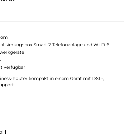
kom
talisierungsbox Smart 2 Telefonanlage und Wi-Fi 6
werkgeräte
ß
rt verfügbar
iness-Router kompakt in einem Gerät mit DSL-,
upport
mbH