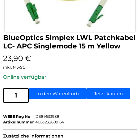
BlueOptics Simplex LWL Patchkabel
LC- APC Singlemode 15 m Yellow
23,90
€
inkl. MwSt.
Online verfügbar
In den Warenkorb
Jetzt kaufen
WEEE Reg No
DE89633988
Artikelnummer
4063232609164
Zusätzliche Informationen