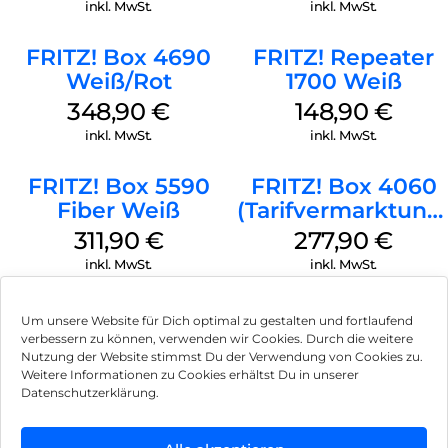
Weiß
reduzieren Ihre OPEX und CAPEX Kosten.
inkl. MwSt.
inkl. MwSt.
FRITZ! Box 4690
FRITZ! Repeater
Weiß/Rot
1700 Weiß
348,90
€
148,90
€
inkl. MwSt.
inkl. MwSt.
FRITZ! Box 5590
FRITZ! Box 4060
Fiber Weiß
(Tarifvermarktung
Weiß
311,90
€
277,90
€
inkl. MwSt.
inkl. MwSt.
Um unsere Website für Dich optimal zu gestalten und fortlaufend
verbessern zu können, verwenden wir Cookies. Durch die weitere
Nutzung der Website stimmst Du der Verwendung von Cookies zu.
Impressum
Weitere Informationen zu Cookies erhältst Du in unserer
Datenschutzerklärung.
AGB
Datenschutz