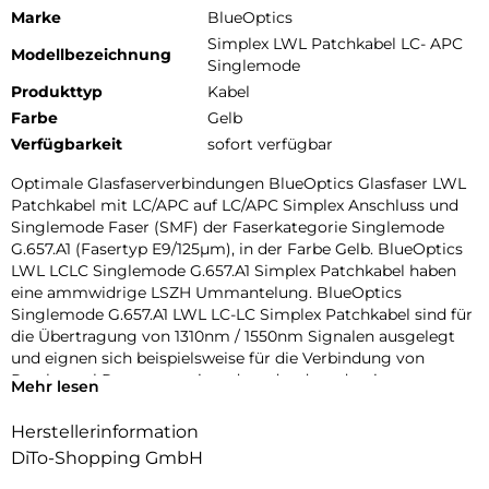
Marke
BlueOptics
Simplex LWL Patchkabel LC- APC
Modellbezeichnung
Singlemode
Produkttyp
Kabel
Farbe
Gelb
Verfügbarkeit
sofort verfügbar
Optimale Glasfaserverbindungen BlueOptics Glasfaser LWL
Patchkabel mit LC/APC auf LC/APC Simplex Anschluss und
Singlemode Faser (SMF) der Faserkategorie Singlemode
G.657.A1 (Fasertyp E9/125µm), in der Farbe Gelb. BlueOptics
LWL LCLC Singlemode G.657.A1 Simplex Patchkabel haben
eine ammwidrige LSZH Ummantelung. BlueOptics
Singlemode G.657.A1 LWL LC-LC Simplex Patchkabel sind für
die Übertragung von 1310nm / 1550nm Signalen ausgelegt
und eignen sich beispielsweise für die Verbindung von
Patchpanel Ports untereinander oder dem damit
Mehr lesen
verbundenen Anschluss von optischen Transceivern. Beste
Dämpfungswerte BlueOptics Singlemode G.657.A1 LWL LC-
Herstellerinformation
LC Simplex Patchkabel haben einen Dämpfungswert von
DiTo-Shopping GmbH
0,4dB pro Kilometer, eine geringe Eingangsdämpfung (Input
Loss) und eine hohe Rückussdämpfung (Return Loss).