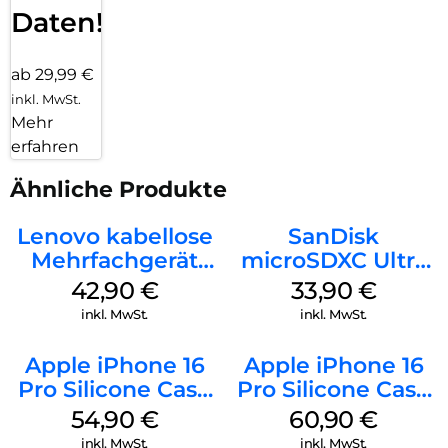
Daten!
ab 29,99 €
inkl. MwSt.
Mehr
erfahren
Ähnliche Produkte
Lenovo kabellose
SanDisk
Mehrfachgerät
microSDXC Ultra
Luna Grey
128 GB + Adapter
42,90
€
33,90
€
Mobile
inkl. MwSt.
inkl. MwSt.
Apple iPhone 16
Apple iPhone 16
Pro Silicone Case
Pro Silicone Case
MagSafe Black
MagSafe Stone
54,90
€
60,90
€
Gray
inkl. MwSt.
inkl. MwSt.