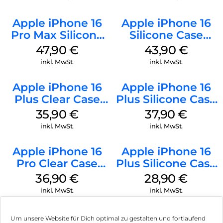
Apple iPhone 16
Apple iPhone 16
Pro Max Silicone
Silicone Case
Case MagSafe
MagSafe Plum
47,90
€
43,90
€
Black
inkl. MwSt.
inkl. MwSt.
Apple iPhone 16
Apple iPhone 16
Plus Clear Case
Plus Silicone Case
MagSafe
MagSafe Lake
35,90
€
37,90
€
Transparent
Green
inkl. MwSt.
inkl. MwSt.
Apple iPhone 16
Apple iPhone 16
Pro Clear Case
Plus Silicone Case
MagSafe
MagSafe Black
36,90
€
28,90
€
Transparent
inkl. MwSt.
inkl. MwSt.
Um unsere Website für Dich optimal zu gestalten und fortlaufend