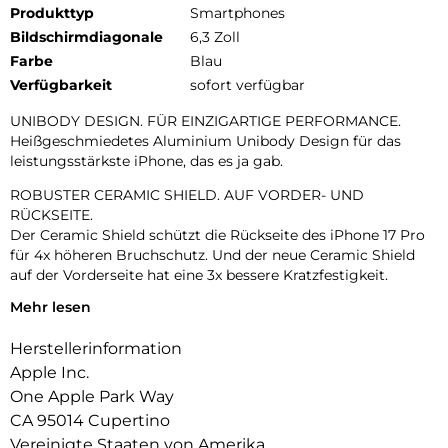
Produkttyp
Smartphones
Bildschirmdiagonale
6,3 Zoll
Farbe
Blau
Verfügbarkeit
sofort verfügbar
UNIBODY DESIGN. FÜR EINZIGARTIGE PERFORMANCE.
Heißgeschmiedetes Aluminium Unibody Design für das
leistungsstärkste iPhone, das es ja gab.
ROBUSTER CERAMIC SHIELD. AUF VORDER- UND
RÜCKSEITE.
Der Ceramic Shield schützt die Rückseite des iPhone 17 Pro
für 4x höheren Bruchschutz. Und der neue Ceramic Shield
auf der Vorderseite hat eine 3x bessere Kratzfestigkeit.
Mehr lesen
DAS ULTIMATIVE PRO KAMERA-SYSTEM.
Mit 48 MP Rückkameras und 8x Zoom in optischer Qualität –
Herstellerinformation
dem größten Zoombereich, den es je bei einem iPhone gab.
Das ist wie 8 Pro Objektive in deiner Hosentasche.
Apple Inc.
One Apple Park Way
18MP CENTER STAGE FRONTKAMERA.
CA 95014 Cupertino
Flexible Bildausschnitte. Smarte Gruppenselfies, Videos mit
doppelter Aufnahme von Front- und Rückkamera und mehr.
Vereinigte Staaten von Amerika