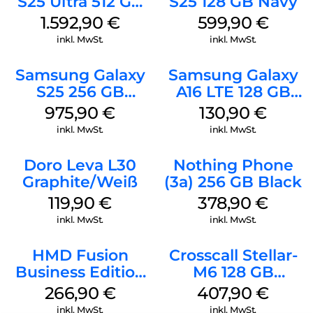
S25 Ultra 512 GB
S25 128 GB Navy
Titanium
1.592,90
€
599,90
€
Whitesilver
inkl. MwSt.
inkl. MwSt.
Samsung Galaxy
Samsung Galaxy
S25 256 GB
A16 LTE 128 GB
Icyblue
Black
975,90
€
130,90
€
inkl. MwSt.
inkl. MwSt.
Doro Leva L30
Nothing Phone
Graphite/Weiß
(3a) 256 GB Black
119,90
€
378,90
€
inkl. MwSt.
inkl. MwSt.
HMD Fusion
Crosscall Stellar-
Business Edition
M6 128 GB
256 GB Grey
Schwarz
266,90
€
407,90
€
inkl. MwSt.
inkl. MwSt.