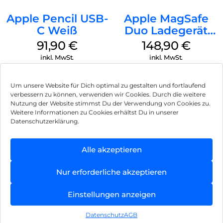
Apple Pencil USB-
Apple MagSafe
C Weiß
Duo Ladegerät
Weiß
91,90
€
148,90
€
inkl. MwSt.
inkl. MwSt.
Um unsere Website für Dich optimal zu gestalten und fortlaufend
verbessern zu können, verwenden wir Cookies. Durch die weitere
Nutzung der Website stimmst Du der Verwendung von Cookies zu.
Impressum
Weitere Informationen zu Cookies erhältst Du in unserer
Datenschutzerklärung.
AGB
Datenschutz
Alle akzeptieren
Vertrag widerrufen
Nur erforderliche akzeptieren
Hinweis zur Batterieentsorgung
Einstellungen anzeigen
Newsletter
Datenschutz
AGB
©
2026
, Brodos AG – All Rights Reserved.