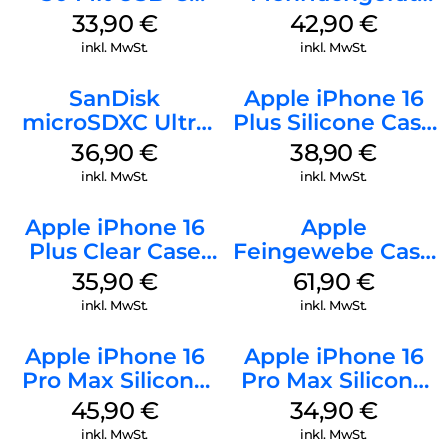
Kabel Weiß
Luna Grey
33,90
€
42,90
€
inkl. MwSt.
inkl. MwSt.
SanDisk
Apple iPhone 16
microSDXC Ultra
Plus Silicone Case
128 GB + Adapter
MagSafe Denim
36,90
€
38,90
€
Mobile
inkl. MwSt.
inkl. MwSt.
Apple iPhone 16
Apple
Plus Clear Case
Feingewebe Case
MagSafe
iPhone 15 Pro
35,90
€
61,90
€
Transparent
MagSafe Schwarz
inkl. MwSt.
inkl. MwSt.
Apple iPhone 16
Apple iPhone 16
Pro Max Silicone
Pro Max Silicone
Case MagSafe
Case MagSafe
45,90
€
34,90
€
Ultramarine
Denim
inkl. MwSt.
inkl. MwSt.