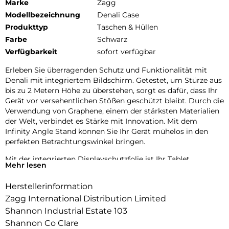
Marke
Zagg
Modellbezeichnung
Denali Case
Produkttyp
Taschen & Hüllen
Farbe
Schwarz
Verfügbarkeit
sofort verfügbar
Erleben Sie überragenden Schutz und Funktionalität mit
Denali mit integriertem Bildschirm. Getestet, um Stürze aus
bis zu 2 Metern Höhe zu überstehen, sorgt es dafür, dass Ihr
Gerät vor versehentlichen Stößen geschützt bleibt. Durch die
Verwendung von Graphene, einem der stärksten Materialien
der Welt, verbindet es Stärke mit Innovation. Mit dem
Infinity Angle Stand können Sie Ihr Gerät mühelos in den
perfekten Betrachtungswinkel bringen.
Mit der integrierten Displayschutzfolie ist Ihr Tablet
Mehr lesen
umfassend vor Kratzern und Beschädigungen geschützt. Der
zweischichtige Schutz, bestehend aus einem robusten
Herstellerinformation
Polycarbonat Standfuß und Rahmen sowie einer
Zagg International Distribution Limited
stoßdämpfenden Berührungsempfindlichkeit Überformung,
garantiert Widerstandsfähigkeit bei Stößen.
Shannon Industrial Estate 103
Praktischerweise enthält dieses Bundle einen integrierten
Shannon Co Clare