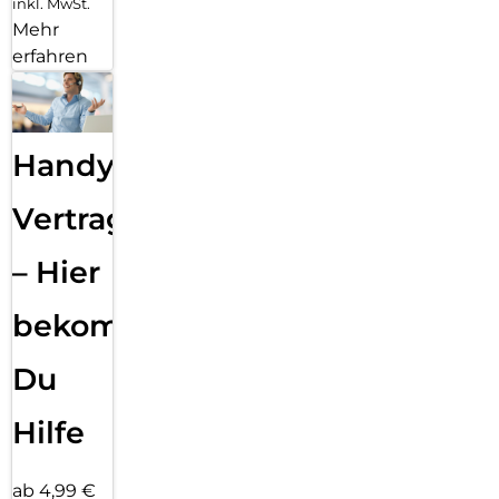
inkl. MwSt.
Mehr
erfahren
Handy
Vertragsabwicklung
– Hier
bekommst
Du
Hilfe
ab 4,99 €