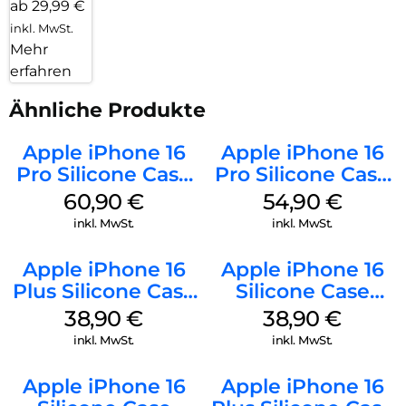
ab 29,99 €
inkl. MwSt.
Mehr
erfahren
Ähnliche Produkte
Apple iPhone 16
Apple iPhone 16
Pro Silicone Case
Pro Silicone Case
MagSafe Stone
MagSafe Black
60,90
€
54,90
€
Gray
inkl. MwSt.
inkl. MwSt.
Apple iPhone 16
Apple iPhone 16
Plus Silicone Case
Silicone Case
MagSafe Denim
MagSafe
38,90
€
38,90
€
Ultramarine
inkl. MwSt.
inkl. MwSt.
Apple iPhone 16
Apple iPhone 16