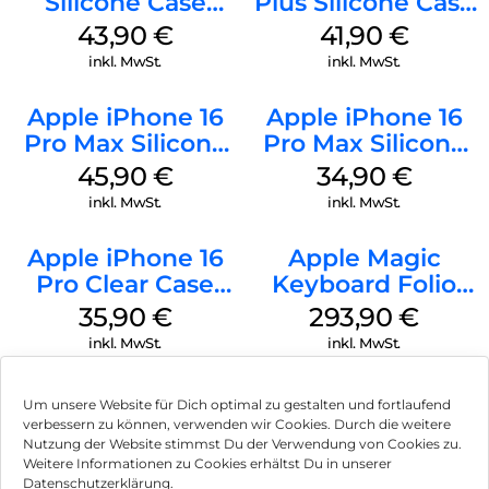
Silicone Case
Plus Silicone Case
MagSafe Plum
MagSafe Stone
43,90
€
41,90
€
Gray
inkl. MwSt.
inkl. MwSt.
Apple iPhone 16
Apple iPhone 16
Pro Max Silicone
Pro Max Silicone
Case MagSafe
Case MagSafe
45,90
€
34,90
€
Ultramarine
Denim
inkl. MwSt.
inkl. MwSt.
Apple iPhone 16
Apple Magic
Pro Clear Case
Keyboard Folio
MagSafe
iPad 10.9″ (10.Gen.)
35,90
€
293,90
€
Transparent
Weiß
inkl. MwSt.
inkl. MwSt.
Um unsere Website für Dich optimal zu gestalten und fortlaufend
verbessern zu können, verwenden wir Cookies. Durch die weitere
Nutzung der Website stimmst Du der Verwendung von Cookies zu.
Impressum
Weitere Informationen zu Cookies erhältst Du in unserer
Datenschutzerklärung.