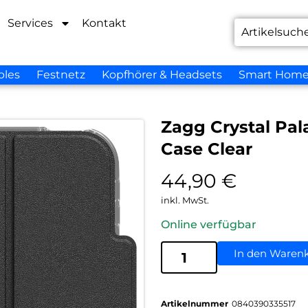
Services
Kontakt
bles
Festnetz
Kopfhörer & Headsets
Smart Hom
Zagg Crystal Palac
Case Clear
44,90
€
inkl. MwSt.
Online verfügbar
In den Waren
Artikelnummer
0840390335517