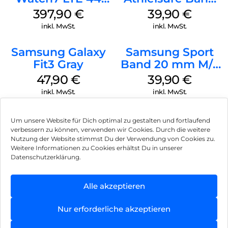
mm Green
M/L Galaxy
397,90
€
39,90
€
Watch7 Silver
inkl. MwSt.
inkl. MwSt.
Samsung Galaxy
Samsung Sport
Fit3 Gray
Band 20 mm M/L
Galaxy Watch4
47,90
€
39,90
€
Serie Graphite
inkl. MwSt.
inkl. MwSt.
Um unsere Website für Dich optimal zu gestalten und fortlaufend
verbessern zu können, verwenden wir Cookies. Durch die weitere
Nutzung der Website stimmst Du der Verwendung von Cookies zu.
Impressum
Weitere Informationen zu Cookies erhältst Du in unserer
Datenschutzerklärung.
AGB
Datenschutz
Alle akzeptieren
Vertrag widerrufen
Nur erforderliche akzeptieren
Hinweis zur Batterieentsorgung