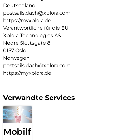
Eltern, die sich für ihr Kind einen sicheren Einstieg in die
Deutschland
digitale Kommunikation wünschen, ohne Kompromisse bei
postsails.dach@xplora.com
Zuverlässigkeit und Qualität einzugehen.
https://myxplora.de
Verantwortliche für die EU
Xplora Technologies AS
Nedre Slottsgate 8
0157 Oslo
Norwegen
postsails.dach@xplora.com
https://myxplora.de
Verwandte Services
Mobilfunk