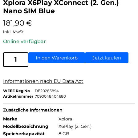
Xplora X6Play XConnect (2. Gen.)
Nano SIM Blue
181,90
€
inkl. MwSt.
Online verfügbar
In den Warenkorb
Jetzt kaufen
Informationen nach EU Data Act
WEEE Reg No
DE20285894
Artikelnummer
7090048404680
Zusätzliche Informationen
Marke
Xplora
Modellbezeichnung
X6Play (2. Gen.)
Speicherkapazität
8 GB