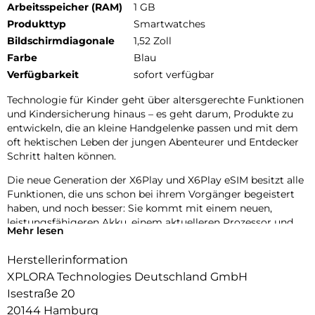
Arbeitsspeicher (RAM)
1 GB
Produkttyp
Smartwatches
Bildschirmdiagonale
1,52 Zoll
Farbe
Blau
Verfügbarkeit
sofort verfügbar
Technologie für Kinder geht über altersgerechte Funktionen
und Kindersicherung hinaus – es geht darum, Produkte zu
entwickeln, die an kleine Handgelenke passen und mit dem
oft hektischen Leben der jungen Abenteurer und Entdecker
Schritt halten können.
Die neue Generation der X6Play und X6Play eSIM besitzt alle
Funktionen, die uns schon bei ihrem Vorgänger begeistert
haben, und noch besser: Sie kommt mit einem neuen,
leistungsfähigeren Akku, einem aktuelleren Prozessor und
Mehr lesen
einem gewebten, elastischen Textilarmband für noch mehr
Komfort.
Herstellerinformation
Das neue Design umfasst außerdem zwei austauschbare
XPLORA Technologies Deutschland GmbH
Frames zum Individualisieren der Uhr. Die neue Generation
Isestraße 20
der X6Play und X6Play eSIM ist eine erstklassige Wahl für
20144 Hamburg