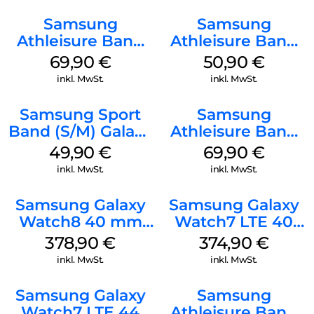
Samsung
Samsung
Athleisure Band
Athleisure Band
(S/M) Galaxy
(M/L) Galaxy
69,90
€
50,90
€
Watch8/Watch8
Watch8/Watch8
inkl. MwSt.
inkl. MwSt.
Classic Sage
Classic Green
Samsung Sport
Samsung
Band (S/M) Galaxy
Athleisure Band
Watch8/Watch8
(M/L) Galaxy
49,90
€
69,90
€
Classic Graphite
Watch8/Watch8
inkl. MwSt.
inkl. MwSt.
Classic Graphite
Samsung Galaxy
Samsung Galaxy
Watch8 40 mm
Watch7 LTE 40
Graphite
mm Cream
378,90
€
374,90
€
inkl. MwSt.
inkl. MwSt.
Samsung Galaxy
Samsung
Watch7 LTE 44
Athleisure Band