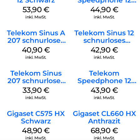
12 Schwarz
Speedphone 12
Petrol
53,90
€
44,90
€
inkl. MwSt.
inkl. MwSt.
Telekom Sinus A
Telekom Sinus 12
207 schnurloses
schnurloses
analog Telefon
Analog Telefon
40,90
€
42,90
€
Schwarz
Schwarz
inkl. MwSt.
inkl. MwSt.
Telekom Sinus
Telekom
207 schnurloses
Speedphone 12
analog Telefon
Weiß
33,90
€
43,90
€
Schwarz
inkl. MwSt.
inkl. MwSt.
Gigaset C575 HX
Gigaset CL660 HX
Schwarz
Anthrazit
48,90
€
68,90
€
inkl. MwSt.
inkl. MwSt.