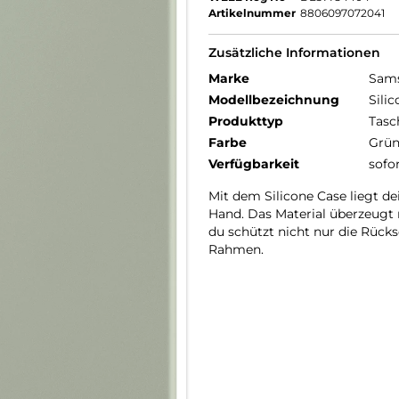
Artikelnummer
8806097072041
Zusätzliche Informationen
Marke
Sam
Modellbezeichnung
Sili
Produkttyp
Tasc
Farbe
Grü
Verfügbarkeit
sofo
Mit dem Silicone Case liegt d
Hand. Das Material überzeugt m
du schützt nicht nur die Rück
Rahmen.