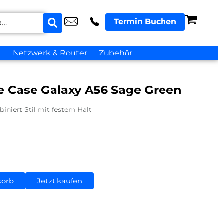
Termin Buchen
e
Netzwerk & Router
Zubehör
e Case Galaxy A56 Sage Green
iniert Stil mit festem Halt
korb
Jetzt kaufen