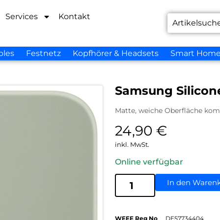
Services
Kontakt
bles
Festnetz
Kopfhörer & Headsets
Smart Hom
Samsung Silicon
Matte, weiche Oberfläche komb
24,90
€
inkl. MwSt.
Online verfügbar
In den Waren
WEEE Reg No
DE57734404