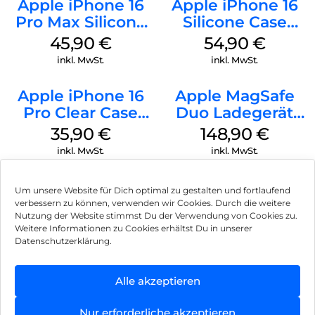
Apple iPhone 16
Apple iPhone 16
Pro Max Silicone
Silicone Case
Case MagSafe
MagSafe Lake
45,90
€
54,90
€
Ultramarine
Green
inkl. MwSt.
inkl. MwSt.
Apple iPhone 16
Apple MagSafe
Pro Clear Case
Duo Ladegerät
MagSafe
Weiß
35,90
€
148,90
€
Transparent
inkl. MwSt.
inkl. MwSt.
Um unsere Website für Dich optimal zu gestalten und fortlaufend
verbessern zu können, verwenden wir Cookies. Durch die weitere
Nutzung der Website stimmst Du der Verwendung von Cookies zu.
Impressum
Weitere Informationen zu Cookies erhältst Du in unserer
Datenschutzerklärung.
AGB
Datenschutz
Alle akzeptieren
Vertrag widerrufen
Nur erforderliche akzeptieren