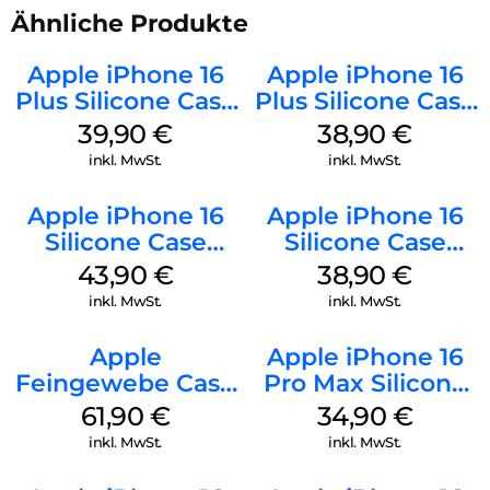
Ähnliche Produkte
Apple iPhone 16
Apple iPhone 16
Plus Silicone Case
Plus Silicone Case
MagSafe Plum
MagSafe Denim
39,90
€
38,90
€
inkl. MwSt.
inkl. MwSt.
Apple iPhone 16
Apple iPhone 16
Silicone Case
Silicone Case
MagSafe Plum
MagSafe
43,90
€
38,90
€
Ultramarine
inkl. MwSt.
inkl. MwSt.
Apple
Apple iPhone 16
Feingewebe Case
Pro Max Silicone
iPhone 15 Pro
Case MagSafe
61,90
€
34,90
€
MagSafe Schwarz
Denim
inkl. MwSt.
inkl. MwSt.