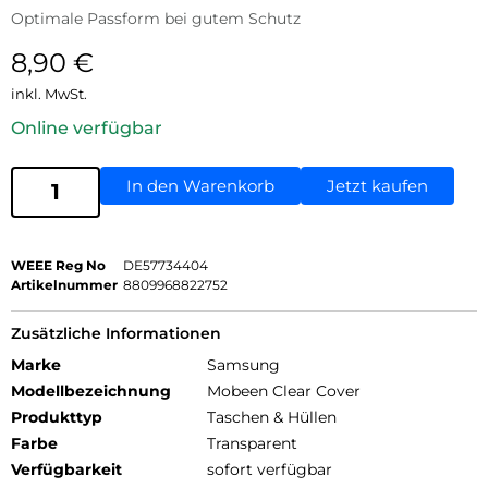
Optimale Passform bei gutem Schutz
8,90
€
inkl. MwSt.
Online verfügbar
In den Warenkorb
Jetzt kaufen
WEEE Reg No
DE57734404
Artikelnummer
8809968822752
Zusätzliche Informationen
Marke
Samsung
Modellbezeichnung
Mobeen Clear Cover
Produkttyp
Taschen & Hüllen
Farbe
Transparent
Verfügbarkeit
sofort verfügbar