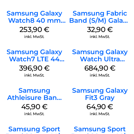
Classic Sage
Samsung Galaxy
Samsung Fabric
Watch8 40 mm
Band (S/M) Galaxy
Graphite
Watch8/Watch8
253,90
€
32,90
€
Classic Red
inkl. MwSt.
inkl. MwSt.
Samsung Galaxy
Samsung Galaxy
Watch7 LTE 44
Watch Ultra
mm Green
Titanium White
396,90
€
684,90
€
inkl. MwSt.
inkl. MwSt.
Samsung
Samsung Galaxy
Athleisure Band
Fit3 Gray
S/M Galaxy
45,90
€
64,90
€
Watch7 Cream
inkl. MwSt.
inkl. MwSt.
Samsung Sport
Samsung Sport