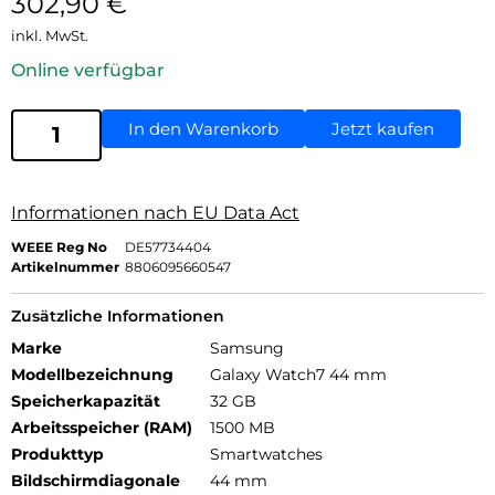
302,90
€
inkl. MwSt.
Online verfügbar
In den Warenkorb
Jetzt kaufen
Informationen nach EU Data Act
WEEE Reg No
DE57734404
Artikelnummer
8806095660547
Zusätzliche Informationen
Marke
Samsung
Modellbezeichnung
Galaxy Watch7 44 mm
Speicherkapazität
32 GB
Arbeitsspeicher (RAM)
1500 MB
Produkttyp
Smartwatches
Bildschirmdiagonale
44 mm