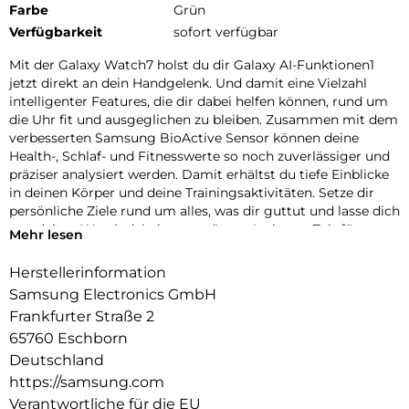
Farbe
Grün
Verfügbarkeit
sofort verfügbar
Mit der Galaxy Watch7 holst du dir Galaxy AI-Funktionen1
jetzt direkt an dein Handgelenk. Und damit eine Vielzahl
intelligenter Features, die dir dabei helfen können, rund um
die Uhr fit und ausgeglichen zu bleiben. Zusammen mit dem
verbesserten Samsung BioActive Sensor können deine
Health-, Schlaf- und Fitnesswerte so noch zuverlässiger und
präziser analysiert werden. Damit erhältst du tiefe Einblicke
in deinen Körper und deine Trainingsaktivitäten. Setze dir
persönliche Ziele rund um alles, was dir guttut und lasse dich
von deiner Watch dabei unterstützen. Ist heute Zeit für
Mehr lesen
Aktivität oder ist eher ein Ruhetag angesagt? Mit deinem
täglichen Energiewert, der erweiterten Schlafanalyse und
Herstellerinformation
einer verbesserten Überwachung deiner Herz-Kreislauf-
Samsung Electronics GmbH
Funktionen ermittelt die Galaxy Watch7 für dich deine
Frankfurter Straße 2
Tagesform.
65760 Eschborn
Obwohl die Galaxy Watch7 vollgepackt ist mit vielseitigen
Deutschland
Funktionen, liegt ihr Aluminium Gehäuse angenehm flach
https://samsung.com
und leicht an deinem Handgelenk. Zeitlos schön und
Verantwortliche für die EU
dennoch voll im Trend sind die natürlichen Farbvarianten