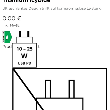
Titanium Icyblue
Ultraschlankes Design trifft auf kompromisslose Leistung
0,00
€
inkl. MwSt.
Produktdatenblatt