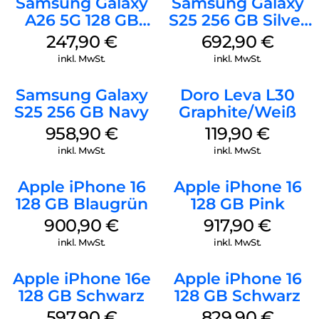
Samsung Galaxy
Samsung Galaxy
A26 5G 128 GB
S25 256 GB Silver
Black
Shadow
247,90
€
692,90
€
inkl. MwSt.
inkl. MwSt.
Samsung Galaxy
Doro Leva L30
S25 256 GB Navy
Graphite/Weiß
958,90
€
119,90
€
inkl. MwSt.
inkl. MwSt.
Apple iPhone 16
Apple iPhone 16
128 GB Blaugrün
128 GB Pink
900,90
€
917,90
€
inkl. MwSt.
inkl. MwSt.
Apple iPhone 16e
Apple iPhone 16
128 GB Schwarz
128 GB Schwarz
597,90
€
829,90
€