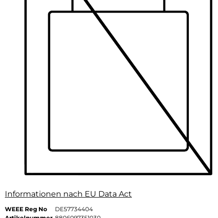
Informationen nach EU Data Act
WEEE Reg No
DE57734404
Artikelnummer
8806097351030