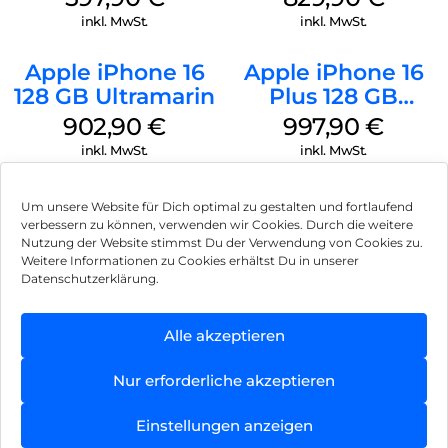
inkl. MwSt.
inkl. MwSt.
Apple iPhone 16
Apple iPhone 16
128 GB Ultramarin
Plus 128 GB
Schwarz
902,90
€
997,90
€
inkl. MwSt.
inkl. MwSt.
Um unsere Website für Dich optimal zu gestalten und fortlaufend
verbessern zu können, verwenden wir Cookies. Durch die weitere
Nutzung der Website stimmst Du der Verwendung von Cookies zu.
Impressum
Weitere Informationen zu Cookies erhältst Du in unserer
Datenschutzerklärung.
AGB
Datenschutz
Alle akzeptieren
Können wir Dir behilflich sein?
Vertrag widerrufen
Nur erforderliche akzeptieren
Hinweis zur Batterieentsorgung
Einstellungen anzeigen
Newsletter