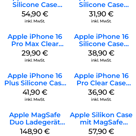
Silicone Case
Silicone Case
MagSafe Black
MagSafe Fuchsia
54,90
€
31,90
€
inkl. MwSt.
inkl. MwSt.
Apple iPhone 16
Apple iPhone 16
Pro Max Clear
Silicone Case
Case MagSafe
MagSafe
29,90
€
38,90
€
Transparent
Ultramarine
inkl. MwSt.
inkl. MwSt.
Apple iPhone 16
Apple iPhone 16
Plus Silicone Case
Pro Clear Case
MagSafe Stone
MagSafe
41,90
€
36,90
€
Gray
Transparent
inkl. MwSt.
inkl. MwSt.
Apple MagSafe
Apple Silikon Case
Duo Ladegerät
mit MagSafe
Weiß
iPhone 14 Pro
148,90
€
57,90
€