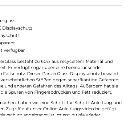
erglass
 Displayschutz
layschutz
sparent
rt verfügbar
erGlass besteht zu 60% aus recyceltem Material und
keit. Er verfügt sogar über eine beeindruckende
n Fallschutz. Dieser PanzerGlass Displayschutz bewahrt
 versehentlichen Stößen gegen scharfkantige Gefahren,
e und anderen Gefahren des Alltags. Außerdem hat sie
 die Spuren von Fingerabdrücken und Fett reduziert.
achen, haben wir eine Schritt-für-Schritt-Anleitung und
en Zugriff auf unser Online-Anleitungsvideo beigefügt.
playschutz angebracht ist, musst du nie wieder
uf den Boden fällt.
e Fit, das bedeutet, dass er die Vorderseite deines
ndige und kristallklare Sicht auf dein Display bietet,