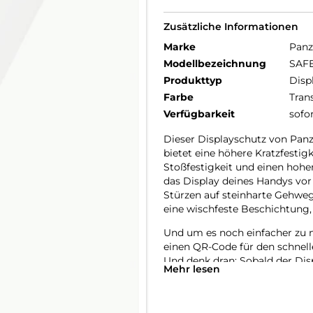
Zusätzliche Informationen
Marke
Panz
Modellbezeichnung
SAFE
Produkttyp
Disp
Farbe
Tran
Verfügbarkeit
sofo
Dieser Displayschutz von Panz
bietet eine höhere Kratzfestig
Stoßfestigkeit und einen hohe
das Display deines Handys vor
Stürzen auf steinharte Gehweg
eine wischfeste Beschichtung,
Und um es noch einfacher zu m
einen QR-Code für den schnell
Und denk dran: Sobald der Dis
Mehr lesen
befürchten, dass dein Display a
Der Displayschutz ist Ultra-Wid
Handys abdeckt und eine vollstä