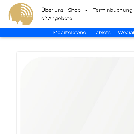
Über uns
Shop
Terminbuchung
o2 Angebote
Mobiltelefone
Tablets
Weara