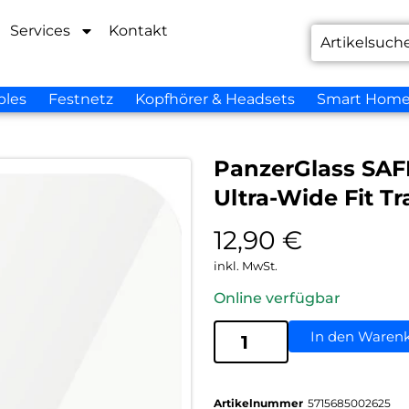
Services
Kontakt
bles
Festnetz
Kopfhörer & Headsets
Smart Hom
PanzerGlass SAFE
Ultra-Wide Fit T
12,90
€
inkl. MwSt.
Online verfügbar
In den Waren
Artikelnummer
5715685002625