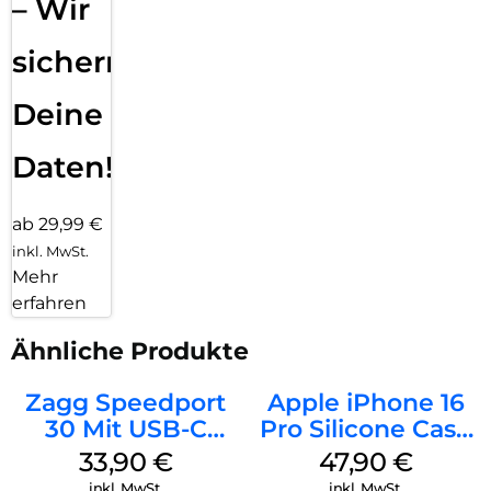
– Wir
sichern
Deine
Daten!
ab 29,99 €
inkl. MwSt.
Mehr
erfahren
Ähnliche Produkte
Zagg Speedport
Apple iPhone 16
30 Mit USB-C
Pro Silicone Case
Kabel Weiß
MagSafe Denim
33,90
€
47,90
€
inkl. MwSt.
inkl. MwSt.