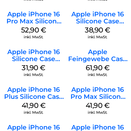
Apple iPhone 16
Apple iPhone 16
Pro Max Silicone
Silicone Case
Case MagSafe
MagSafe
52,90
€
38,90
€
Black
Ultramarine
inkl. MwSt.
inkl. MwSt.
Apple iPhone 16
Apple
Silicone Case
Feingewebe Case
MagSafe Fuchsia
iPhone 15 Pro
31,90
€
61,90
€
MagSafe Schwarz
inkl. MwSt.
inkl. MwSt.
Apple iPhone 16
Apple iPhone 16
Plus Silicone Case
Pro Max Silicone
MagSafe Stone
Case MagSafe
41,90
€
41,90
€
Gray
Ultramarine
inkl. MwSt.
inkl. MwSt.
Apple iPhone 16
Apple iPhone 16