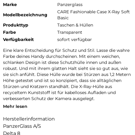
Marke
Panzerglass
CARE Fashionable Case X-Ray Soft
Modellbezeichnung
Basic
Produkttyp
Taschen & Hüllen
Farbe
Transparent
Verfügbarkeit
sofort verfügbar
Eine klare Entscheidung für Schutz und Stil. Lasse die wahre
Farbe deines Handy durchscheinen. Mit einem weichen,
schlanken Design ist diese Schutzhülle innen und außen
robust. Und mit ihrem glatten Halt sieht sie so gut aus, wie
sie sich anfühlt. Diese Hülle wurde bei Stürzen aus 1,2 Metern
Höhe getestet und ist so konzipiert, dass sie alltäglichen
Stürzen und Kratzern standhält. Die X-Ray-Hülle aus
recyceltem Kunststoff ist für kabelloses Aufladen und
verbesserten Schutz der Kamera ausgelegt.
Mehr lesen
DARE TO CARE:
CARE ist eine verspielte und schützende internationale Tech-
Herstellerinformation
und Lifestyle-Marke, die aus den hochwertigsten Materialien
PanzerGlass A/S
hergestellt und von Mode-, Kunst- und Musiktrends
beeinflusst wird. Wir kümmern uns um Menschen und die
Delta 8