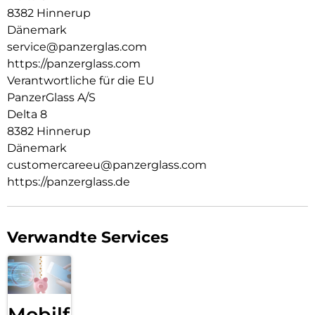
Welt, in der wir leben. Wir legen Wert auf Nachhaltigkeit und
8382 Hinnerup
Selbstdarstellung. Wir kümmern uns um Technik und die
Dänemark
Lebensdauer von Technik. Verwandle dein Handy in ein
service@panzerglas.com
stilvoll geschütztes Accessoire. Zeig der Welt, dass du dich
https://panzerglass.com
um sie sorgst.
Verantwortliche für die EU
PanzerGlass A/S
Delta 8
8382 Hinnerup
Dänemark
customercareeu@panzerglass.com
https://panzerglass.de
Verwandte Services
Mobilfunk