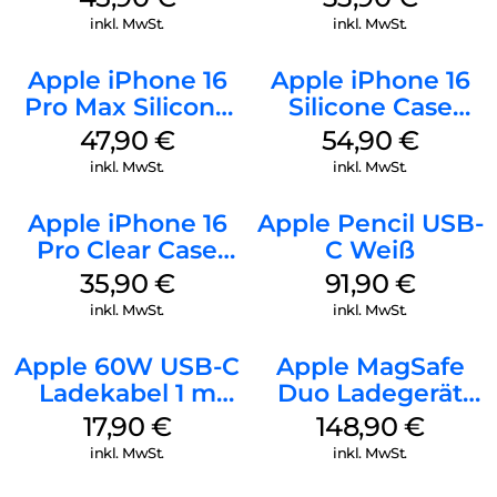
Ultramarine
Green
inkl. MwSt.
inkl. MwSt.
Apple iPhone 16
Apple iPhone 16
Pro Max Silicone
Silicone Case
Case MagSafe
MagSafe Lake
47,90
€
54,90
€
Black
Green
inkl. MwSt.
inkl. MwSt.
Apple iPhone 16
Apple Pencil USB-
Pro Clear Case
C Weiß
MagSafe
35,90
€
91,90
€
Transparent
inkl. MwSt.
inkl. MwSt.
Apple 60W USB-C
Apple MagSafe
Ladekabel 1 m
Duo Ladegerät
Weiß
Weiß
17,90
€
148,90
€
inkl. MwSt.
inkl. MwSt.