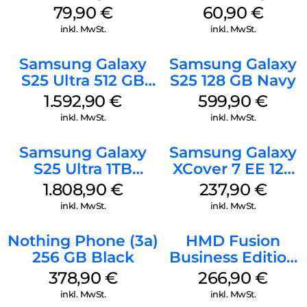
Schwarz
Schwarz
79,90
€
60,90
€
inkl. MwSt.
inkl. MwSt.
Samsung Galaxy
Samsung Galaxy
S25 Ultra 512 GB
S25 128 GB Navy
Titanium Silverblue
1.592,90
€
599,90
€
inkl. MwSt.
inkl. MwSt.
Samsung Galaxy
Samsung Galaxy
S25 Ultra 1TB
XCover 7 EE 128
Titanium Black
GB Black
1.808,90
€
237,90
€
inkl. MwSt.
inkl. MwSt.
Nothing Phone (3a)
HMD Fusion
256 GB Black
Business Edition
256 GB Grey
378,90
€
266,90
€
inkl. MwSt.
inkl. MwSt.