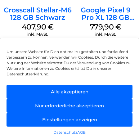
Crosscall Stellar-M6
Google Pixel 9
128 GB Schwarz
Pro XL 128 GB
Obsidian
407,90
€
779,90
€
inkl. MwSt.
inkl. MwSt.
Um unsere Website für Dich optimal zu gestalten und fortlaufend
verbessern zu können, verwenden wir Cookies. Durch die weitere
Nutzung der Website stimmst Du der Verwendung von Cookies zu.
Impressum
Weitere Informationen zu Cookies erhältst Du in unserer
Datenschutzerklärung.
AGB
Datenschutz
Alle akzeptieren
Können wir Dir behilflich sein?
Vertrag widerrufen
Nur erforderliche akzeptieren
Hinweis zur Batterieentsorgung
Einstellungen anzeigen
Newsletter
Datenschutz
AGB
©
2026
, Brodos AG – All Rights Reserved.