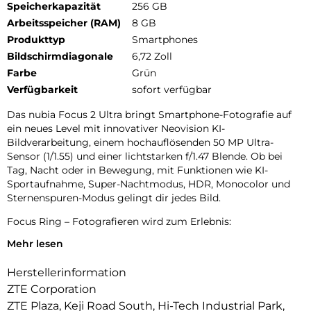
Speicherkapazität
256 GB
Arbeitsspeicher (RAM)
8 GB
Produkttyp
Smartphones
Bildschirmdiagonale
6,72 Zoll
Farbe
Grün
Verfügbarkeit
sofort verfügbar
Das nubia Focus 2 Ultra bringt Smartphone-Fotografie auf
ein neues Level mit innovativer Neovision KI-
Bildverarbeitung, einem hochauflösenden 50 MP Ultra-
Sensor (1/1.55) und einer lichtstarken f/1.47 Blende. Ob bei
Tag, Nacht oder in Bewegung, mit Funktionen wie KI-
Sportaufnahme, Super-Nachtmodus, HDR, Monocolor und
Sternenspuren-Modus gelingt dir jedes Bild.
Focus Ring – Fotografieren wird zum Erlebnis:
Mehr lesen
Der einzigartige Focus Ring ermöglicht intuitive Steuerung
mit echtem mechanischem Feedback
Herstellerinformation
Zoom und Blende anpassen
ZTE Corporation
ZTE Plaza, Keji Road South, Hi-Tech Industrial Park,
Mini-Spiele steuern