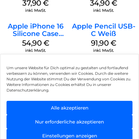
MagSafe Lake
Case MagSafe
37,90
€
34,90
€
Green
Denim
inkl. MwSt.
inkl. MwSt.
Apple iPhone 16
Apple Pencil USB-
Silicone Case
C Weiß
MagSafe Lake
54,90
€
91,90
€
Green
inkl. MwSt.
inkl. MwSt.
Um unsere Website für Dich optimal zu gestalten und fortlaufend
verbessern zu können, verwenden wir Cookies. Durch die weitere
Nutzung der Website stimmst Du der Verwendung von Cookies zu.
Impressum
Weitere Informationen zu Cookies erhältst Du in unserer
Datenschutzerklärung.
AGB
Datenschutz
Alle akzeptieren
Vertrag widerrufen
Nur erforderliche akzeptieren
Hinweis zur Batterieentsorgung
Einstellungen anzeigen