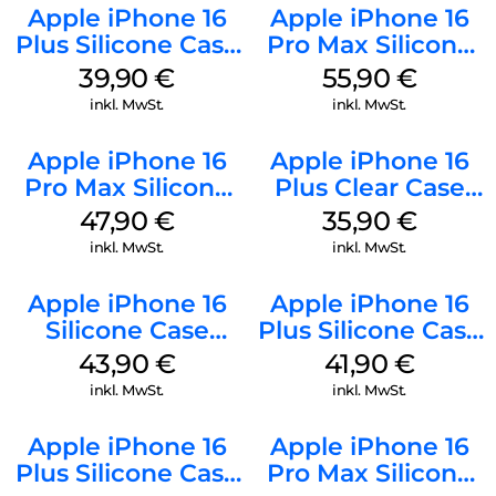
Apple iPhone 16
Apple iPhone 16
Plus Silicone Case
Pro Max Silicone
MagSafe Plum
Case MagSafe
39,90
€
55,90
€
Stone Gray
inkl. MwSt.
inkl. MwSt.
Apple iPhone 16
Apple iPhone 16
Pro Max Silicone
Plus Clear Case
Case MagSafe
MagSafe
47,90
€
35,90
€
Black
Transparent
inkl. MwSt.
inkl. MwSt.
Apple iPhone 16
Apple iPhone 16
Silicone Case
Plus Silicone Case
MagSafe Plum
MagSafe Stone
43,90
€
41,90
€
Gray
inkl. MwSt.
inkl. MwSt.
Apple iPhone 16
Apple iPhone 16
Plus Silicone Case
Pro Max Silicone