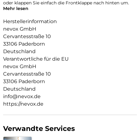
oder klappen Sie einfach die Frontklappe nach hinten um.
Mehr lesen
Durch die 2 unsichtbar integrierten Magneten wird die
Bedienung kinderleicht und die Schutzhülle öffnet sich nicht
Herstellerinformation
ungewollt.
nevox GmbH
Cervantesstraße 10
Beim Umklappen der Frontklappe wird diese ebenfalls durch
die Magneten auf der Rückseite fixiert,
33106 Paderborn
somit ist ein bequemes Telefonieren und Bedienen
Deutschland
sichergestellt.
Verantwortliche für die EU
nevox GmbH
Cervantesstraße 10
33106 Paderborn
Deutschland
info@nevox.de
https://nevox.de
Verwandte Services