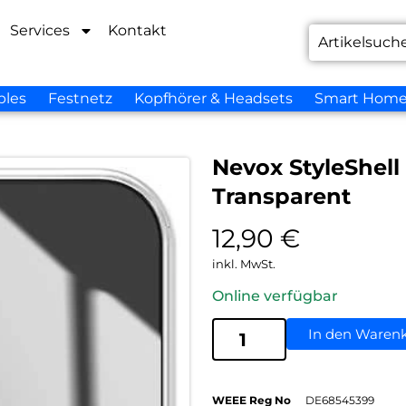
Services
Kontakt
bles
Festnetz
Kopfhörer & Headsets
Smart Hom
Nevox StyleShell
Transparent
12,90
€
inkl. MwSt.
Online verfügbar
In den Waren
WEEE Reg No
DE68545399