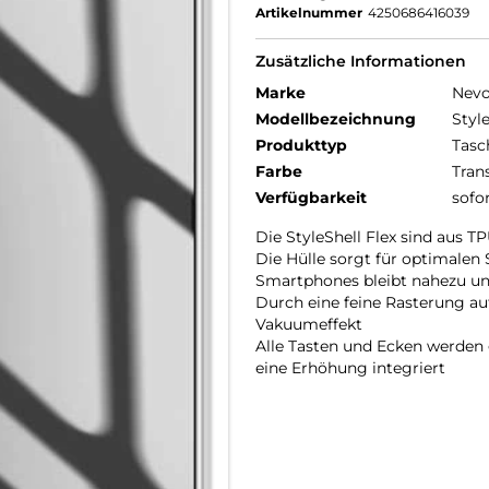
Artikelnummer
4250686416039
Zusätzliche Informationen
Marke
Nev
Modellbezeichnung
Style
Produkttyp
Tasc
Farbe
Tran
Verfügbarkeit
sofo
Die StyleShell Flex sind aus 
Die Hülle sorgt für optimalen
Smartphones bleibt nahezu un
Durch eine feine Rasterung auf
Vakuumeffekt
Alle Tasten und Ecken werden 
eine Erhöhung integriert