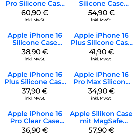
Pro Silicone Case
Silicone Case
MagSafe Stone
MagSafe Black
60,90
€
54,90
€
Gray
inkl. MwSt.
inkl. MwSt.
Apple iPhone 16
Apple iPhone 16
Silicone Case
Plus Silicone Case
MagSafe
MagSafe Stone
38,90
€
41,90
€
Ultramarine
Gray
inkl. MwSt.
inkl. MwSt.
Apple iPhone 16
Apple iPhone 16
Plus Silicone Case
Pro Max Silicone
MagSafe Lake
Case MagSafe
37,90
€
34,90
€
Green
Denim
inkl. MwSt.
inkl. MwSt.
Apple iPhone 16
Apple Silikon Case
Pro Clear Case
mit MagSafe
MagSafe
iPhone 14 Pro
36,90
€
57,90
€
Transparent
(PRODUCT)RED