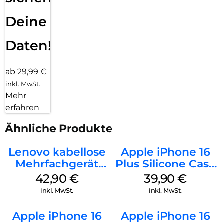
Deine
Daten!
ab 29,99 €
inkl. MwSt.
Mehr
erfahren
Ähnliche Produkte
Lenovo kabellose
Apple iPhone 16
Mehrfachgerät
Plus Silicone Case
Luna Grey
MagSafe Plum
42,90
€
39,90
€
inkl. MwSt.
inkl. MwSt.
Apple iPhone 16
Apple iPhone 16