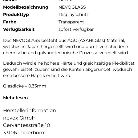
Modellbezeichnung
NEVOGLASS
Produkttyp
Displayschutz
Farbe
Transparent
Verfügbarkeit
sofort verfügbar
Das NEVOGLASS besteht aus AGC (ASAHI Glas) Material,
welches in Japan hergestellt wird und durch verschiedene
chemische und galvanotechnische Prozesse veredelt wird.
Dadurch wird eine höhere Härte und gleichzeitige Flexibilität
gewährleistet, zudem sind die Kanten abgerundet, wodurch
eine bessere Haptik erzielt wird.
Glasdicke – 0.33mm
Eckenradius – 2.5D
Mehr lesen
Material Art Crystal Klar
Herstellerinformation
nevox GmbH
Cervantesstraße 10
33106 Paderborn