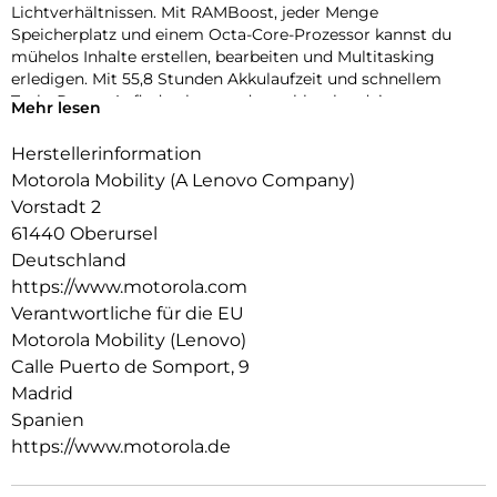
Lichtverhältnissen. Mit RAMBoost, jeder Menge
Speicherplatz und einem Octa-Core-Prozessor kannst du
mühelos Inhalte erstellen, bearbeiten und Multitasking
erledigen. Mit 55,8 Stunden Akkulaufzeit und schnellem
TurboPower-Aufladen kannst du problemlos deine
Mehr lesen
Aufnahmen und Bearbeitungssitzungen durchziehen. Schau
dir deine Creators,Reels und Videos auf einem scharfen,
Herstellerinformation
lebendigen 6,72″-Full-HD-Display mit StereoLautsprechern
Motorola Mobility (A Lenovo Company)
und Dolby Atmos-Sound an. Und das alles mit einem
Vorstadt 2
hochwertigen Look-and-Feel, und in einer Qualität, die auf
61440 Oberursel
Langlebigkeit ausgelegt ist. Das neue moto g17 ist in jeder
Hinsicht ein Gewinner.
Deutschland
https://www.motorola.com
Verantwortliche für die EU
Motorola Mobility (Lenovo)
Calle Puerto de Somport, 9
Madrid
Spanien
https://www.motorola.de