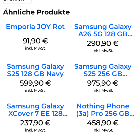
Ähnliche Produkte
Emporia JOY Rot
Samsung Galaxy
A26 5G 128 GB
91,90
€
Mint
290,90
€
inkl. MwSt.
inkl. MwSt.
Samsung Galaxy
Samsung Galaxy
S25 128 GB Navy
S25 256 GB
Icyblue
599,90
€
975,90
€
inkl. MwSt.
inkl. MwSt.
Samsung Galaxy
Nothing Phone
XCover 7 EE 128
(3a) Pro 256 GB
GB Black
Grey
237,90
€
458,90
€
inkl. MwSt.
inkl. MwSt.