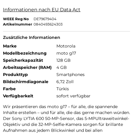
Informationen nach EU Data Act
WEEE Reg No
DE79679404
Artikelnummer
0840493624303
Zusätzliche Informationen
Marke
Motorola
Modellbezeichnung
moto g17
Speicherkapazität
128 GB
Arbeitsspeicher (RAM)
4 GB
Produkttyp
Smartphones
Bildschirmdiagonale
6,72 Zoll
Farbe
Türkis
Verfügbarkeit
sofort verfügbar
Wir präsentieren das moto g17 – für alle, die spannende
Inhalte erstellen – und für alle, die das gerne machen würden.
Der Sony LYTIA 600 50-MP-Sensor, das 5-MPUltraweitwinkel-
Objektiv und die 32-MP-Selfie-Kamera sorgen für brillante
Aufnahmen aus jedem Blickwinkel und bei allen