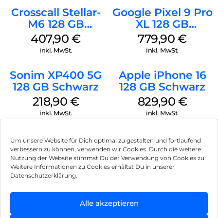
Crosscall Stellar-
Google Pixel 9 Pro
M6 128 GB
XL 128 GB
Schwarz
Obsidian
407,90
€
779,90
€
inkl. MwSt.
inkl. MwSt.
Sonim XP400 5G
Apple iPhone 16
128 GB Schwarz
128 GB Schwarz
218,90
€
829,90
€
inkl. MwSt.
inkl. MwSt.
Um unsere Website für Dich optimal zu gestalten und fortlaufend
verbessern zu können, verwenden wir Cookies. Durch die weitere
Nutzung der Website stimmst Du der Verwendung von Cookies zu.
Impressum
Weitere Informationen zu Cookies erhältst Du in unserer
Datenschutzerklärung.
AGB
Datenschutz
Alle akzeptieren
Können wir Dir behilflich sein?