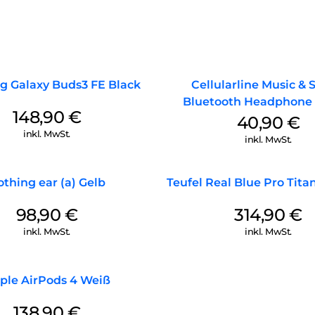
 Galaxy Buds3 FE Black
Cellularline Music &
Bluetooth Headphone 
148,90
€
Purple
40,90
€
inkl. MwSt.
inkl. MwSt.
thing ear (a) Gelb
Teufel Real Blue Pro Tit
98,90
€
314,90
€
inkl. MwSt.
inkl. MwSt.
ple AirPods 4 Weiß
138,90
€