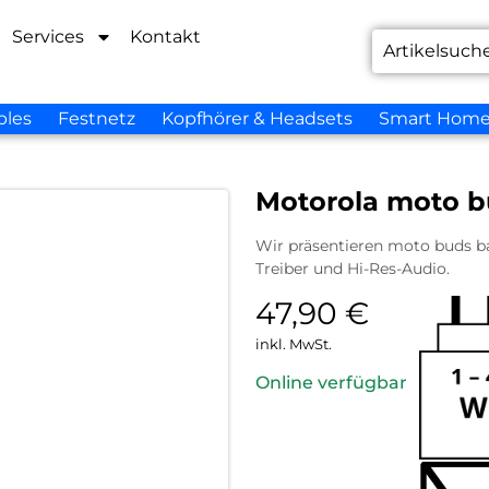
Services
Kontakt
bles
Festnetz
Kopfhörer & Headsets
Smart Hom
Motorola moto b
Wir präsentieren moto buds bas
Treiber und Hi-Res-Audio.
47,90
€
inkl. MwSt.
Online verfügbar