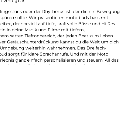
rt verfügbar
lingsstück oder der Rhythmus ist, der dich in Bewegung
 spüren sollte. Wir präsentieren moto buds bass mit
er, der speziell auf tiefe, kraftvolle Bässe und Hi-Res-
in in deine Musik und Filme mit tiefem,
nem satten Tieftonbereich, der jeden Beat zum Leben
iver Geräuschunterdrückung kannst du die Welt um dich
 Umgebung weiterhin wahrnehmen. Das Dreifach-
ud sorgt für klare Sprachanrufe. Und mit der Moto
ebnis ganz einfach personalisieren und steuern. All das
lzeit, Schnellladen und ein wasserabweisendes Design.
n erwacht mit moto buds bass.
9