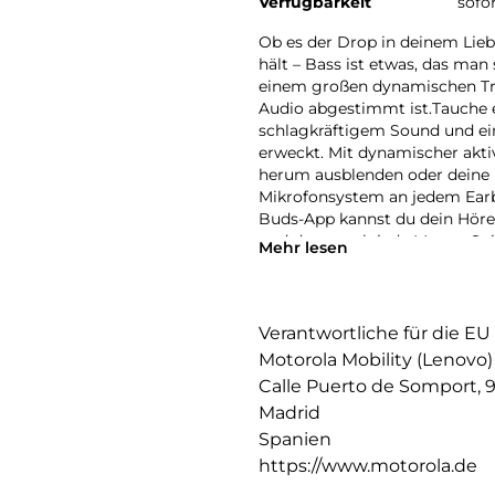
Verfügbarkeit
sofo
Ob es der Drop in deinem Lieb
hält – Bass ist etwas, das man
einem großen dynamischen Treib
Audio abgestimmt ist.Tauche e
schlagkräftigem Sound und ei
erweckt. Mit dynamischer akt
herum ausblenden oder deine
Mikrofonsystem an jedem Earb
Buds-App kannst du dein Hörerl
und dazu noch jede Menge Spie
Mehr lesen
Fühle, wie der Beat zum Lebe
Verantwortliche für die EU
Motorola Mobility (Lenovo)
Calle Puerto de Somport, 
Madrid
Spanien
https://www.motorola.de