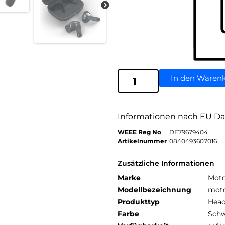
In den Waren
Informationen nach EU Da
WEEE Reg No
DE79679404
Artikelnummer
0840493607016
Zusätzliche Informationen
Marke
Moto
Modellbezeichnung
moto
Produkttyp
Head
Farbe
Schw