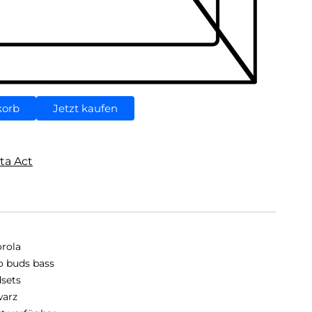
korb
Jetzt kaufen
ta Act
rola
 buds bass
sets
arz