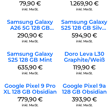
Schwarz
Titanium Silver
79,90
€
1.269,90
€
inkl. MwSt.
inkl. MwSt.
Samsung Galaxy
Samsung Galaxy
A26 5G 128 GB
S25 128 GB Silver
White
Shadow
290,90
€
594,90
€
inkl. MwSt.
inkl. MwSt.
Samsung Galaxy
Doro Leva L30
S25 128 GB Mint
Graphite/Weiß
635,90
€
119,90
€
inkl. MwSt.
inkl. MwSt.
Google Pixel 9 Pro
Google Pixel 9a
XL 128 GB Obsidian
128 GB Obsidian
779,90
€
393,90
€
inkl. MwSt.
inkl. MwSt.