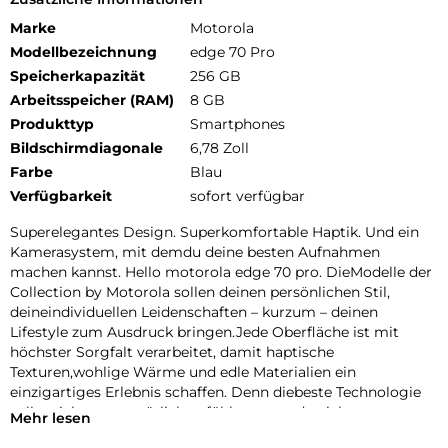
Marke
Motorola
Modellbezeichnung
edge 70 Pro
Speicherkapazität
256 GB
Arbeitsspeicher (RAM)
8 GB
Produkttyp
Smartphones
Bildschirmdiagonale
6,78 Zoll
Farbe
Blau
Verfügbarkeit
sofort verfügbar
Superelegantes Design. Superkomfortable Haptik. Und ein
Kamerasystem, mit demdu deine besten Aufnahmen
machen kannst. Hello motorola edge 70 pro. DieModelle der
Collection by Motorola sollen deinen persönlichen Stil,
deineindividuellen Leidenschaften – kurzum – deinen
Lifestyle zum Ausdruck bringen.Jede Oberfläche ist mit
höchster Sorgfalt verarbeitet, damit haptische
Texturen,wohlige Wärme und edle Materialien ein
einzigartiges Erlebnis schaffen. Denn diebeste Technologie
sollte sich ganz natürlich anfühlen – gerade nicht
Mehr lesen
wieTechnologie. Sie sollte sich wie ein Teil von dir anfühlen.