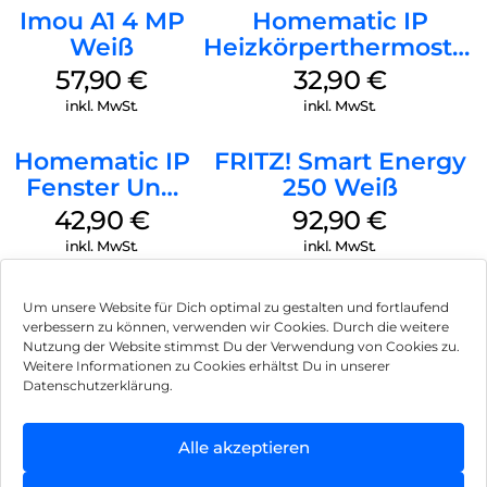
Imou A1 4 MP
Homematic IP
Weiß
Heizkörperthermostat
Basic Weiß
57,90
€
32,90
€
inkl. MwSt.
inkl. MwSt.
Homematic IP
FRITZ! Smart Energy
Fenster Und
250 Weiß
Türkontakt
42,90
€
92,90
€
Optisch Weiß
inkl. MwSt.
inkl. MwSt.
Um unsere Website für Dich optimal zu gestalten und fortlaufend
verbessern zu können, verwenden wir Cookies. Durch die weitere
Nutzung der Website stimmst Du der Verwendung von Cookies zu.
Impressum
Weitere Informationen zu Cookies erhältst Du in unserer
Datenschutzerklärung.
AGB
Datenschutz
Alle akzeptieren
Vertrag widerrufen