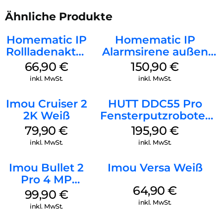
Ähnliche Produkte
Homematic IP
Homematic IP
Rollladenaktor
Alarmsirene außen
Unterputz
Weiß
66,90
€
150,90
€
Weiß
inkl. MwSt.
inkl. MwSt.
Imou Cruiser 2
HUTT DDC55 Pro
2K Weiß
Fensterputzroboter
Weiß
79,90
€
195,90
€
inkl. MwSt.
inkl. MwSt.
Imou Bullet 2
Imou Versa Weiß
Pro 4 MP
64,90
€
Weiß
99,90
€
inkl. MwSt.
inkl. MwSt.