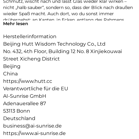
Schmutz, wischt nach und lässt Glas wieder klar wirken –
nicht „halb sauber“, sondern so, dass der Blick nach draußen
wieder Spaß macht. Auch dort, wo du sonst immer
drübergehst: an Kanten, in Ecken, entlang des Rahmens.
Mehr lesen
Perfekt für große Fensterfronten, Balkontüren, schmale
Fenster, Spiegel oder Duschglas.
Herstellerinformation
Der beste Teil: Du gewinnst Zeit zurück. Keine Fensterputz-
Beijing Hutt Wisdom Technology Co., Ltd
Tage mehr, kein „mach ich später“. Nur ein Zuhause, das
No. 432, 4th Floor, Building 12 No. 8 Xinjiekouwai
sofort frischer aussieht – während du deinen Kaffee trinkst.
Street Xicheng District
Vertikale Reinigung bis zu einer maximal empfohlenen
Beijing
Neigung von 60° : Klassische Wintergarten-Dächer sind
China
damit ausgeschlossen.
https://www.hutt.cc
Verantwortliche für die EU
AI-Sunrise GmbH
Adenauerallee 87
53113 Bonn
Deutschland
business@ai-sunrise.de
https://www.ai-sunrise.de