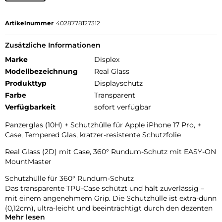
Artikelnummer
4028778127312
Zusätzliche Informationen
Marke
Displex
Modellbezeichnung
Real Glass
Produkttyp
Displayschutz
Farbe
Transparent
Verfügbarkeit
sofort verfügbar
Panzerglas (10H) + Schutzhülle für Apple iPhone 17 Pro, +
Case, Tempered Glas, kratzer-resistente Schutzfolie
Real Glass (2D) mit Case, 360° Rundum-Schutz mit EASY-ON
MountMaster
Schutzhülle für 360° Rundum-Schutz
Das transparente TPU-Case schützt und hält zuverlässig –
mit einem angenehmem Grip. Die Schutzhülle ist extra-dünn
(0,12cm), ultra-leicht und beeinträchtigt durch den dezenten
Mehr lesen
Look die Haptik und Optik Ihres Smartphones nur