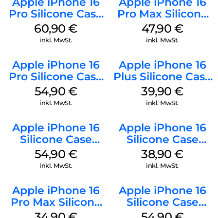
Apple iPhone 16
Apple iPhone 16
Pro Silicone Case
Pro Max Silicone
MagSafe Stone
Case MagSafe
60,90
€
47,90
€
Gray
Black
inkl. MwSt.
inkl. MwSt.
Apple iPhone 16
Apple iPhone 16
Pro Silicone Case
Plus Silicone Case
MagSafe Black
MagSafe Plum
54,90
€
39,90
€
inkl. MwSt.
inkl. MwSt.
Apple iPhone 16
Apple iPhone 16
Silicone Case
Silicone Case
MagSafe Black
MagSafe
54,90
€
38,90
€
Ultramarine
inkl. MwSt.
inkl. MwSt.
Apple iPhone 16
Apple iPhone 16
Pro Max Silicone
Silicone Case
Case MagSafe
MagSafe Lake
34,90
€
54,90
€