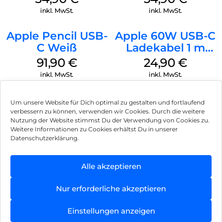
Denim
Green
inkl. MwSt.
inkl. MwSt.
Apple Pencil USB-
Apple 60W USB-C
C Weiß
Ladekabel 1 m
Weiß
91,90
€
24,90
€
inkl. MwSt.
inkl. MwSt.
Um unsere Website für Dich optimal zu gestalten und fortlaufend
verbessern zu können, verwenden wir Cookies. Durch die weitere
Nutzung der Website stimmst Du der Verwendung von Cookies zu.
Impressum
Weitere Informationen zu Cookies erhältst Du in unserer
Datenschutzerklärung.
AGB
Datenschutz
Alle akzeptieren
Vertrag widerrufen
Nur erforderliche akzeptieren
Hinweis zur Batterieentsorgung
Einstellungen anzeigen
Newsletter