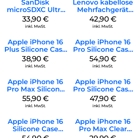
SanDisk
Lenovo kabellose
microSDXC Ultra
Mehrfachgerät
128 GB + Adapter
Luna Grey
33,90
€
42,90
€
Mobile
inkl. MwSt.
inkl. MwSt.
Apple iPhone 16
Apple iPhone 16
Plus Silicone Case
Pro Silicone Case
MagSafe Denim
MagSafe Black
38,90
€
54,90
€
inkl. MwSt.
inkl. MwSt.
Apple iPhone 16
Apple iPhone 16
Pro Max Silicone
Pro Silicone Case
Case MagSafe
MagSafe Denim
55,90
€
47,90
€
Stone Gray
inkl. MwSt.
inkl. MwSt.
Apple iPhone 16
Apple iPhone 16
Silicone Case
Pro Max Clear
MagSafe Black
Case MagSafe