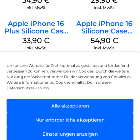
54,90
€
29,90
€
Transparent
inkl. MwSt.
inkl. MwSt.
Apple iPhone 16
Apple iPhone 16
Plus Silicone Case
Silicone Case
MagSafe Lake
MagSafe Lake
33,90
€
54,90
€
Green
Green
inkl. MwSt.
inkl. MwSt.
Um unsere Website für Dich optimal zu gestalten und fortlaufend
verbessern zu können, verwenden wir Cookies. Durch die weitere
Nutzung der Website stimmst Du der Verwendung von Cookies zu.
Impressum
Weitere Informationen zu Cookies erhältst Du in unserer
Datenschutzerklärung.
AGB
Datenschutz
Alle akzeptieren
Vertrag widerrufen
Nur erforderliche akzeptieren
Hinweis zur Batterieentsorgung
Einstellungen anzeigen
Newsletter