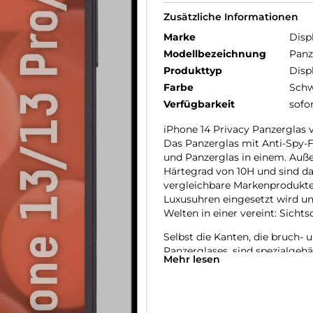
Zusätzliche Informationen
Marke
Disp
Modellbezeichnung
Panz
Produkttyp
Disp
Farbe
Schw
Verfügbarkeit
sofo
iPhone 14 Privacy Panzerglas 
Das Panzerglas mit Anti-Spy-Fi
und Panzerglas in einem. Auße
Härtegrad von 10H und sind dam
vergleichbare Markenprodukte,
Luxusuhren eingesetzt wird un
Welten in einer vereint: Sicht
Selbst die Kanten, die bruch-
Panzerglases, sind spezialgeh
Mehr lesen
einer Schock-absorbierenden K
Produktion erhöht so nochmal
ganz besonders angenehme Nut
Privacy Panzerglas extrem wid