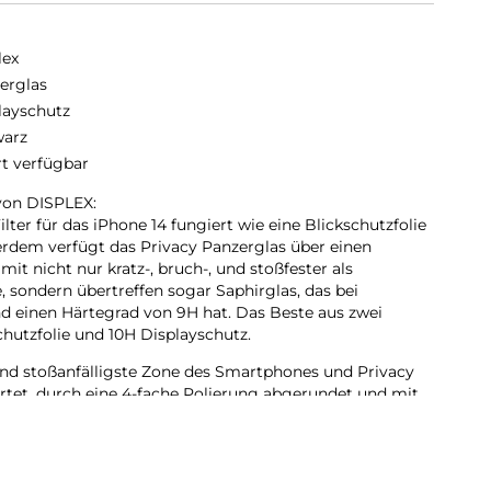
lex
erglas
layschutz
arz
rt verfügbar
von DISPLEX:
lter für das iPhone 14 fungiert wie eine Blickschutzfolie
rdem verfügt das Privacy Panzerglas über einen
it nicht nur kratz-, bruch-, und stoßfester als
 sondern übertreffen sogar Saphirglas, das bei
d einen Härtegrad von 9H hat. Das Beste aus zwei
schutzfolie und 10H Displayschutz.
 und stoßanfälligste Zone des Smartphones und Privacy
ärtet, durch eine 4-fache Polierung abgerundet und mit
ante veredelt. Dieses aufwendige Verfahren bei der
s den Schutz vor Schlägen und Stößen und erlaubt eine
zung des Smartphones. Mit diesen Features ist das
erstandsfähig und garantiert die maximale Bruch-