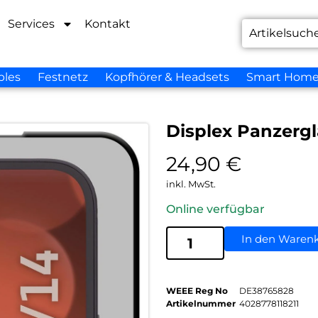
Services
Kontakt
bles
Festnetz
Kopfhörer & Headsets
Smart Hom
Displex Panzergl
24,90
€
inkl. MwSt.
Online verfügbar
In den Waren
WEEE Reg No
DE38765828
Artikelnummer
4028778118211