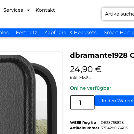
Services
Kontakt
bles
Festnetz
Kopfhörer & Headsets
Smart Hom
dbramante1928 O
24,90
€
inkl. MwSt.
Online verfügbar
In den Waren
WEEE Reg No
DE38765828
Artikelnummer
5711428063403