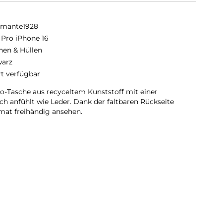
amante1928
 Pro iPhone 16
hen & Hüllen
arz
rt verfügbar
lio-Tasche aus recyceltem Kunststoff mit einer
ich anfühlt wie Leder. Dank der faltbaren Rückseite
mat freihändig ansehen.