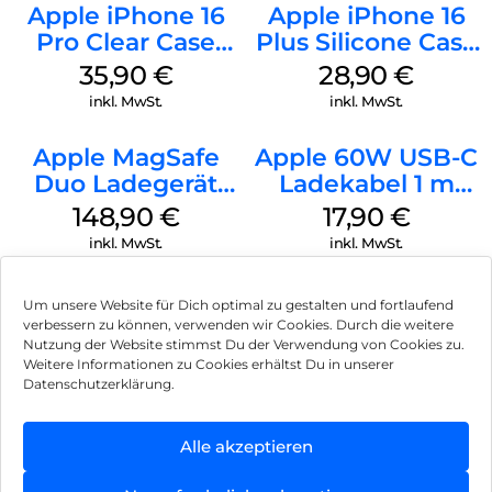
Apple iPhone 16
Apple iPhone 16
Pro Clear Case
Plus Silicone Case
MagSafe
MagSafe Black
35,90
€
28,90
€
Transparent
inkl. MwSt.
inkl. MwSt.
Apple MagSafe
Apple 60W USB-C
Duo Ladegerät
Ladekabel 1 m
Weiß
Weiß
148,90
€
17,90
€
inkl. MwSt.
inkl. MwSt.
Um unsere Website für Dich optimal zu gestalten und fortlaufend
verbessern zu können, verwenden wir Cookies. Durch die weitere
Nutzung der Website stimmst Du der Verwendung von Cookies zu.
Impressum
Weitere Informationen zu Cookies erhältst Du in unserer
Datenschutzerklärung.
AGB
Datenschutz
Alle akzeptieren
Vertrag widerrufen