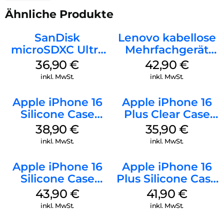
Ähnliche Produkte
SanDisk
Lenovo kabellose
microSDXC Ultra
Mehrfachgerät
128 GB + Adapter
Luna Grey
36,90
€
42,90
€
Mobile
inkl. MwSt.
inkl. MwSt.
Apple iPhone 16
Apple iPhone 16
Silicone Case
Plus Clear Case
MagSafe
MagSafe
38,90
€
35,90
€
Ultramarine
Transparent
inkl. MwSt.
inkl. MwSt.
Apple iPhone 16
Apple iPhone 16
Silicone Case
Plus Silicone Case
MagSafe Plum
MagSafe Stone
43,90
€
41,90
€
Gray
inkl. MwSt.
inkl. MwSt.