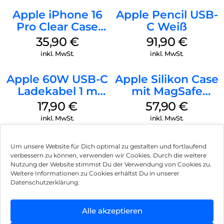
Apple iPhone 16
Apple Pencil USB-
Pro Clear Case
C Weiß
MagSafe
35,90
€
91,90
€
Transparent
inkl. MwSt.
inkl. MwSt.
Apple 60W USB-C
Apple Silikon Case
Ladekabel 1 m
mit MagSafe
Weiß
iPhone 14 Pro
17,90
€
57,90
€
(PRODUCT)RED
inkl. MwSt.
inkl. MwSt.
Um unsere Website für Dich optimal zu gestalten und fortlaufend
verbessern zu können, verwenden wir Cookies. Durch die weitere
Nutzung der Website stimmst Du der Verwendung von Cookies zu.
Impressum
Weitere Informationen zu Cookies erhältst Du in unserer
Datenschutzerklärung.
AGB
Datenschutz
Alle akzeptieren