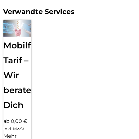
Aussehen Ihres Telefons zu zeigen und gleichzeitig einen
Verwandte Services
robusten Schutz zu genießen.
Mobilfunk
Tarif –
Wir
beraten
Dich
ab 0,00 €
inkl. MwSt.
Mehr