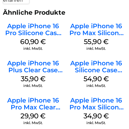
erfahren
Ähnliche Produkte
Apple iPhone 16
Apple iPhone 16
Pro Silicone Case
Pro Max Silicone
MagSafe Stone
Case MagSafe
60,90
€
55,90
€
Gray
Stone Gray
inkl. MwSt.
inkl. MwSt.
Apple iPhone 16
Apple iPhone 16
Plus Clear Case
Silicone Case
MagSafe
MagSafe Black
35,90
€
54,90
€
Transparent
inkl. MwSt.
inkl. MwSt.
Apple iPhone 16
Apple iPhone 16
Pro Max Clear
Pro Max Silicone
Case MagSafe
Case MagSafe
29,90
€
34,90
€
Transparent
Denim
inkl. MwSt.
inkl. MwSt.