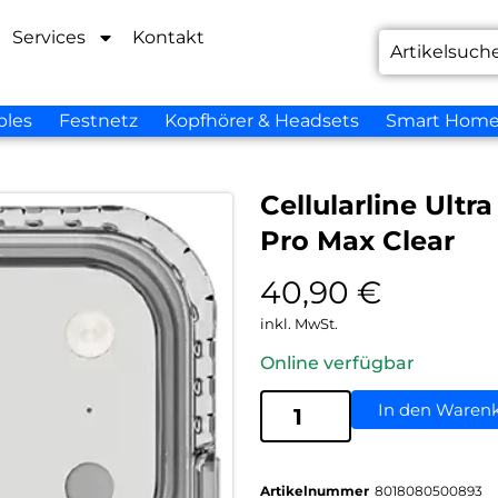
Services
Kontakt
bles
Festnetz
Kopfhörer & Headsets
Smart Hom
Cellularline Ult
Pro Max Clear
40,90
€
inkl. MwSt.
Online verfügbar
In den Waren
Artikelnummer
8018080500893