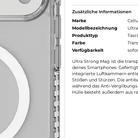
Zusätzliche Informationen
Marke
Cellu
Modellbezeichnung
Ultr
Produkttyp
Tasc
Farbe
Tran
Verfügbarkeit
sofo
Ultra Strong Mag ist die trans
deines Smartphones. Gefertig
integrierte Luftkammern entl
Stößen und Stürzen. Die antib
während das Anti-Vergilbungs-Ma
Hülle besteht außerdem aus re