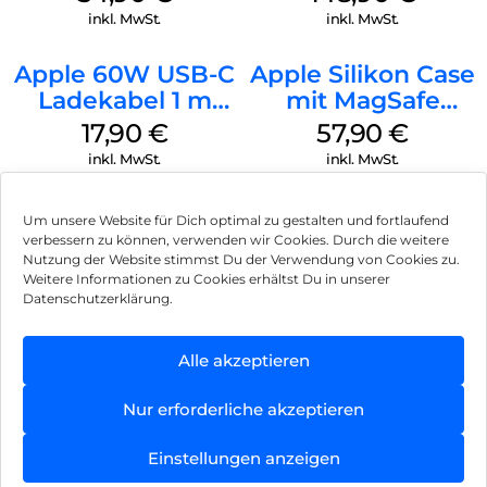
Green
inkl. MwSt.
inkl. MwSt.
Apple 60W USB-C
Apple Silikon Case
Ladekabel 1 m
mit MagSafe
Weiß
iPhone 14 Pro
17,90
€
57,90
€
(PRODUCT)RED
inkl. MwSt.
inkl. MwSt.
Um unsere Website für Dich optimal zu gestalten und fortlaufend
verbessern zu können, verwenden wir Cookies. Durch die weitere
Nutzung der Website stimmst Du der Verwendung von Cookies zu.
Impressum
Weitere Informationen zu Cookies erhältst Du in unserer
Datenschutzerklärung.
AGB
Datenschutz
Alle akzeptieren
Vertrag widerrufen
Nur erforderliche akzeptieren
Hinweis zur Batterieentsorgung
Einstellungen anzeigen
Newsletter