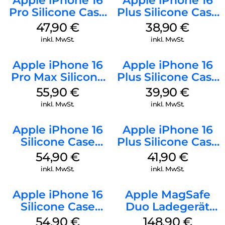
Apple iPhone 16
Apple iPhone 16
Pro Silicone Case
Plus Silicone Case
MagSafe Denim
MagSafe Denim
47,90
€
38,90
€
inkl. MwSt.
inkl. MwSt.
Apple iPhone 16
Apple iPhone 16
Pro Max Silicone
Plus Silicone Case
Case MagSafe
MagSafe Plum
55,90
€
39,90
€
Stone Gray
inkl. MwSt.
inkl. MwSt.
Apple iPhone 16
Apple iPhone 16
Silicone Case
Plus Silicone Case
MagSafe Black
MagSafe Stone
54,90
€
41,90
€
Gray
inkl. MwSt.
inkl. MwSt.
Apple iPhone 16
Apple MagSafe
Silicone Case
Duo Ladegerät
MagSafe Lake
Weiß
54,90
€
148,90
€