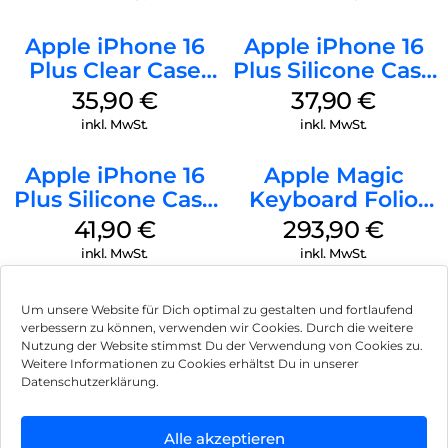
Apple iPhone 16
Apple iPhone 16
Plus Clear Case
Plus Silicone Case
MagSafe
MagSafe Lake
35,90
€
37,90
€
Transparent
Green
inkl. MwSt.
inkl. MwSt.
Apple iPhone 16
Apple Magic
Plus Silicone Case
Keyboard Folio
MagSafe Stone
iPad 10.9″ (10.Gen.)
41,90
€
293,90
€
Gray
Weiß
inkl. MwSt.
inkl. MwSt.
Um unsere Website für Dich optimal zu gestalten und fortlaufend
verbessern zu können, verwenden wir Cookies. Durch die weitere
Nutzung der Website stimmst Du der Verwendung von Cookies zu.
Impressum
Weitere Informationen zu Cookies erhältst Du in unserer
Datenschutzerklärung.
AGB
Datenschutz
Alle akzeptieren