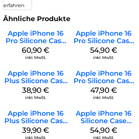
erfahren
Ähnliche Produkte
Apple iPhone 16
Apple iPhone 16
Pro Silicone Case
Pro Silicone Case
MagSafe Stone
MagSafe Black
60,90
€
54,90
€
Gray
inkl. MwSt.
inkl. MwSt.
Apple iPhone 16
Apple iPhone 16
Plus Silicone Case
Pro Silicone Case
MagSafe Denim
MagSafe Denim
38,90
€
47,90
€
inkl. MwSt.
inkl. MwSt.
Apple iPhone 16
Apple iPhone 16
Plus Silicone Case
Silicone Case
MagSafe Plum
MagSafe Black
39,90
€
54,90
€
inkl. MwSt.
inkl. MwSt.