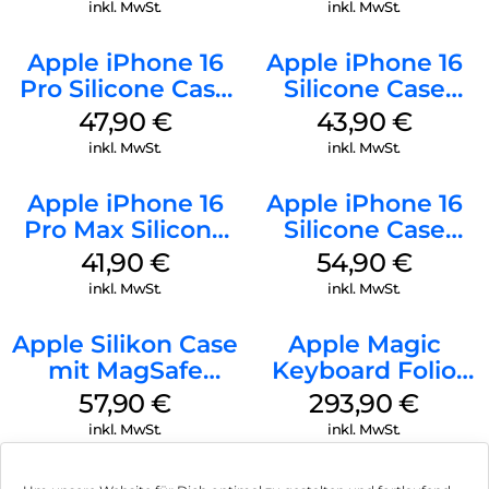
Stone Gray
inkl. MwSt.
inkl. MwSt.
Apple iPhone 16
Apple iPhone 16
Pro Silicone Case
Silicone Case
MagSafe Denim
MagSafe Plum
47,90
€
43,90
€
inkl. MwSt.
inkl. MwSt.
Apple iPhone 16
Apple iPhone 16
Pro Max Silicone
Silicone Case
Case MagSafe
MagSafe Lake
41,90
€
54,90
€
Ultramarine
Green
inkl. MwSt.
inkl. MwSt.
Apple Silikon Case
Apple Magic
mit MagSafe
Keyboard Folio
iPhone 14 Pro
iPad 10.9″ (10.Gen.)
57,90
€
293,90
€
(PRODUCT)RED
Weiß
inkl. MwSt.
inkl. MwSt.