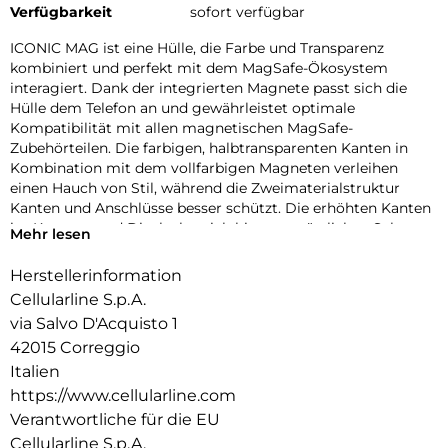
Verfügbarkeit
sofort verfügbar
ICONIC MAG ist eine Hülle, die Farbe und Transparenz
kombiniert und perfekt mit dem MagSafe-Ökosystem
interagiert. Dank der integrierten Magnete passt sich die
Hülle dem Telefon an und gewährleistet optimale
Kompatibilität mit allen magnetischen MagSafe-
Zubehörteilen. Die farbigen, halbtransparenten Kanten in
Kombination mit dem vollfarbigen Magneten verleihen
einen Hauch von Stil, während die Zweimaterialstruktur
Kanten und Anschlüsse besser schützt. Die erhöhten Kanten
im Kamera- und Displaybereich bieten zusätzlichen Schutz
Mehr lesen
vor Stößen und Kratzern. Mit ICONIC MAG ist Ihr Telefon
geschützt und immer einsatzbereit mit dem MagSafe-
Herstellerinformation
Ökosystem.
Cellularline S.p.A.
via Salvo D'Acquisto 1
42015 Correggio
Italien
https://www.cellularline.com
Verantwortliche für die EU
Cellularline S.p.A.