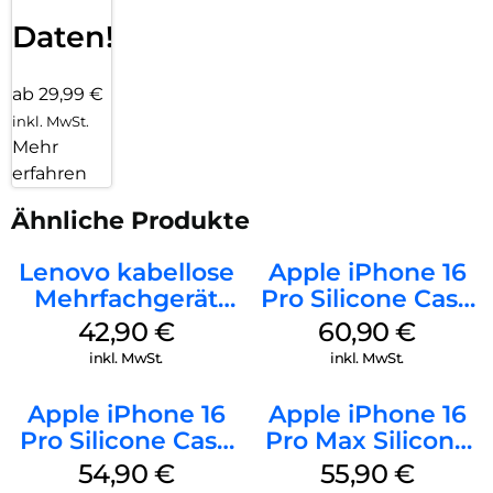
Daten!
ab 29,99 €
inkl. MwSt.
Mehr
erfahren
Ähnliche Produkte
Lenovo kabellose
Apple iPhone 16
Mehrfachgerät
Pro Silicone Case
Luna Grey
MagSafe Stone
42,90
€
60,90
€
Gray
inkl. MwSt.
inkl. MwSt.
Apple iPhone 16
Apple iPhone 16
Pro Silicone Case
Pro Max Silicone
MagSafe Black
Case MagSafe
54,90
€
55,90
€