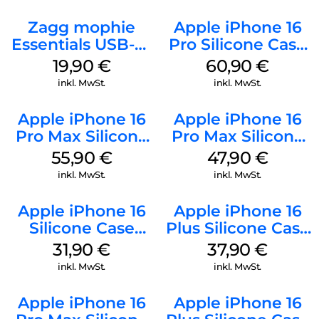
Zagg mophie
Apple iPhone 16
Essentials USB-C-
Pro Silicone Case
20W Charger PD
MagSafe Stone
19,90
€
60,90
€
Weiß
Gray
inkl. MwSt.
inkl. MwSt.
Apple iPhone 16
Apple iPhone 16
Pro Max Silicone
Pro Max Silicone
Case MagSafe
Case MagSafe
55,90
€
47,90
€
Stone Gray
Black
inkl. MwSt.
inkl. MwSt.
Apple iPhone 16
Apple iPhone 16
Silicone Case
Plus Silicone Case
MagSafe Fuchsia
MagSafe Lake
31,90
€
37,90
€
Green
inkl. MwSt.
inkl. MwSt.
Apple iPhone 16
Apple iPhone 16