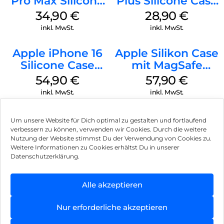
Pro Max Silicone
Plus Silicone Case
Case MagSafe
MagSafe Black
34,90
€
28,90
€
Denim
inkl. MwSt.
inkl. MwSt.
Apple iPhone 16
Apple Silikon Case
Silicone Case
mit MagSafe
MagSafe Lake
iPhone 14 Pro
54,90
€
57,90
€
Green
(PRODUCT)RED
inkl. MwSt.
inkl. MwSt.
Um unsere Website für Dich optimal zu gestalten und fortlaufend
verbessern zu können, verwenden wir Cookies. Durch die weitere
Nutzung der Website stimmst Du der Verwendung von Cookies zu.
Impressum
Weitere Informationen zu Cookies erhältst Du in unserer
Datenschutzerklärung.
AGB
Datenschutz
Alle akzeptieren
Vertrag widerrufen
Nur erforderliche akzeptieren
Hinweis zur Batterieentsorgung