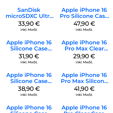
SanDisk
Apple iPhone 16
microSDXC Ultra
Pro Silicone Case
128 GB + Adapter
MagSafe Denim
33,90
€
47,90
€
Mobile
inkl. MwSt.
inkl. MwSt.
Apple iPhone 16
Apple iPhone 16
Silicone Case
Pro Max Clear
MagSafe Fuchsia
Case MagSafe
31,90
€
29,90
€
Transparent
inkl. MwSt.
inkl. MwSt.
Apple iPhone 16
Apple iPhone 16
Silicone Case
Pro Max Silicone
MagSafe
Case MagSafe
38,90
€
41,90
€
Ultramarine
Ultramarine
inkl. MwSt.
inkl. MwSt.
Apple iPhone 16
Apple iPhone 16