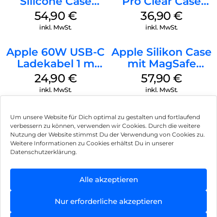
Silicone Case
Pro Clear Case
MagSafe Lake
MagSafe
54,90
€
36,90
€
Green
Transparent
inkl. MwSt.
inkl. MwSt.
Apple 60W USB-C
Apple Silikon Case
Ladekabel 1 m
mit MagSafe
Weiß
iPhone 14 Pro
24,90
€
57,90
€
(PRODUCT)RED
inkl. MwSt.
inkl. MwSt.
Um unsere Website für Dich optimal zu gestalten und fortlaufend
verbessern zu können, verwenden wir Cookies. Durch die weitere
Nutzung der Website stimmst Du der Verwendung von Cookies zu.
Impressum
Weitere Informationen zu Cookies erhältst Du in unserer
Datenschutzerklärung.
AGB
Datenschutz
Alle akzeptieren
Können wir Dir behilflich sein?
Vertrag widerrufen
Nur erforderliche akzeptieren
Hinweis zur Batterieentsorgung