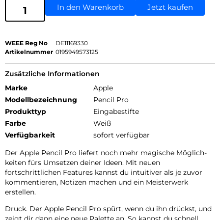
In den Warenkorb
Jetzt kaufen
WEEE Reg No
DE11169330
Artikelnummer
0195949573125
Zusätzliche Informationen
Marke
Apple
Modellbezeichnung
Pencil Pro
Produkttyp
Eingabestifte
Farbe
Weiß
Verfügbarkeit
sofort verfügbar
Der Apple Pencil Pro liefert noch mehr magische Möglich­
keiten fürs Umsetzen deiner Ideen. Mit neuen
fortschrittlichen Features kannst du intuitiver als je zuvor
kommentieren, Notizen machen und ein Meisterwerk
erstellen.
Druck. Der Apple Pencil Pro spürt, wenn du ihn drückst, und
zeigt dir dann eine neue Palette an. So kannst du schnell