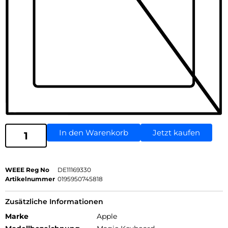
In den Warenkorb
Jetzt kaufen
WEEE Reg No
DE11169330
Artikelnummer
0195950745818
Zusätzliche Informationen
Marke
Apple