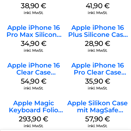
MagSafe
MagSafe Stone
38,90
€
41,90
€
Ultramarine
Gray
inkl. MwSt.
inkl. MwSt.
Apple iPhone 16
Apple iPhone 16
Pro Max Silicone
Plus Silicone Case
Case MagSafe
MagSafe Black
34,90
€
28,90
€
Denim
inkl. MwSt.
inkl. MwSt.
Apple iPhone 16
Apple iPhone 16
Clear Case
Pro Clear Case
MagSafe
MagSafe
54,90
€
35,90
€
Transparent
Transparent
inkl. MwSt.
inkl. MwSt.
Apple Magic
Apple Silikon Case
Keyboard Folio
mit MagSafe
iPad 10.9″ (10.Gen.)
iPhone 14 Pro
293,90
€
57,90
€
Weiß
(PRODUCT)RED
inkl. MwSt.
inkl. MwSt.