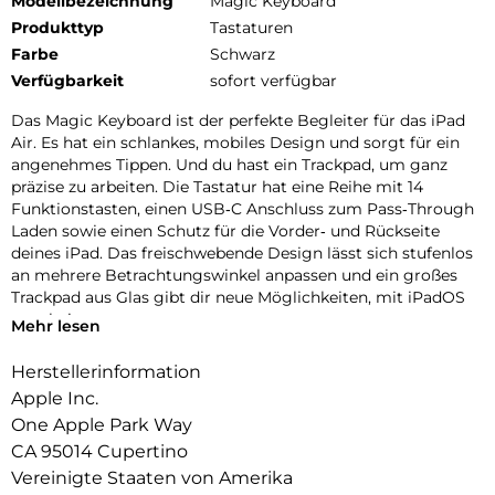
Modellbezeichnung
Magic Keyboard
Produkttyp
Tastaturen
Farbe
Schwarz
Verfügbarkeit
sofort verfügbar
Das Magic Keyboard ist der perfekte Begleiter für das iPad
Air. Es hat ein schlankes, mobiles Design und sorgt für ein
angenehmes Tippen. Und du hast ein Trackpad, um ganz
präzise zu arbeiten. Die Tastatur hat eine Reihe mit 14
Funktions­tasten, einen USB‑C Anschluss zum Pass‑Through
Laden sowie einen Schutz für die Vorder‑ und Rückseite
deines iPad. Das frei­schwebende Design lässt sich stufenlos
an mehrere Betrachtungs­winkel anpassen und ein großes
Trackpad aus Glas gibt dir neue Möglichkeiten, mit iPadOS
zu arbeiten.
Mehr lesen
Herstellerinformation
Apple Inc.
One Apple Park Way
CA 95014 Cupertino
Vereinigte Staaten von Amerika