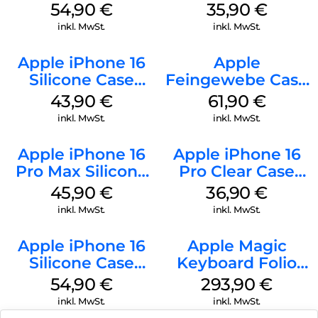
MagSafe Black
MagSafe
54,90
€
35,90
€
Transparent
inkl. MwSt.
inkl. MwSt.
Apple iPhone 16
Apple
Silicone Case
Feingewebe Case
MagSafe Plum
iPhone 15 Pro
43,90
€
61,90
€
MagSafe Schwarz
inkl. MwSt.
inkl. MwSt.
Apple iPhone 16
Apple iPhone 16
Pro Max Silicone
Pro Clear Case
Case MagSafe
MagSafe
45,90
€
36,90
€
Ultramarine
Transparent
inkl. MwSt.
inkl. MwSt.
Apple iPhone 16
Apple Magic
Silicone Case
Keyboard Folio
MagSafe Lake
iPad 10.9″ (10.Gen.)
54,90
€
293,90
€
Green
Weiß
inkl. MwSt.
inkl. MwSt.