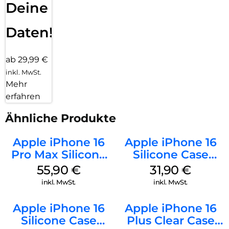
Deine
Daten!
ab 29,99 €
inkl. MwSt.
Mehr
erfahren
Ähnliche Produkte
Apple iPhone 16
Apple iPhone 16
Pro Max Silicone
Silicone Case
Case MagSafe
MagSafe Fuchsia
55,90
€
31,90
€
Stone Gray
inkl. MwSt.
inkl. MwSt.
Apple iPhone 16
Apple iPhone 16
Silicone Case
Plus Clear Case