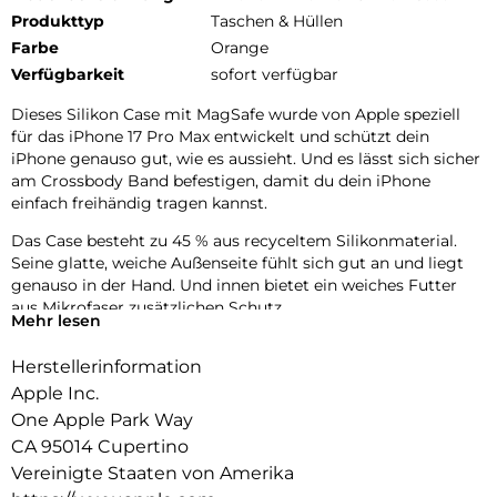
Produkttyp
Taschen & Hüllen
Farbe
Orange
Verfügbarkeit
sofort verfügbar
Dieses Silikon Case mit MagSafe wurde von Apple speziell
für das iPhone 17 Pro Max entwickelt und schützt dein
iPhone genauso gut, wie es aussieht. Und es lässt sich sicher
am Crossbody Band befestigen, damit du dein iPhone
einfach freihändig tragen kannst.
Das Case besteht zu 45 % aus recyceltem Silikon­material.
Seine glatte, weiche Außenseite fühlt sich gut an und liegt
genauso in der Hand. Und innen bietet ein weiches Futter
aus Mikrofaser zusätzlichen Schutz.
Mehr lesen
Dieses Case funktioniert nahtlos mit der Kamera­steuerung.
Herstellerinformation
Es kommt mit Saphirglas mit einer leitenden Schicht, die die
Bewegungen deines Fingers zur Kamerasteuerung
Apple Inc.
überträgt.
One Apple Park Way
CA 95014 Cupertino
Mit integrierten Magneten, die sich perfekt am iPhone 17 Pro
Max ausrichten, hält das Case ganz einfach und sorgt für
Vereinigte Staaten von Amerika
schnelleres kabelloses Laden. Lass dein iPhone beim Laden