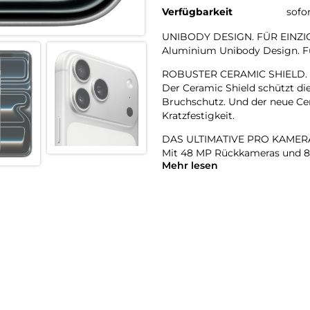
Verfügbarkeit
sofo
UNIBODY DESIGN. FÜR EINZI
Aluminium Unibody Design. Für
ROBUSTER CERAMIC SHIELD.
Der Ceramic Shield schützt di
Bruchschutz. Und der neue Cer
Kratzfestigkeit.
DAS ULTIMATIVE PRO KAMER
Mit 48 MP Rückkameras und 8x
Mehr lesen
Zoombereich, den es je bei ein
Hosentasche.
18MP CENTER STAGE FRONT
Flexible Bildausschnitte. Sma
Front- und Rückkamera und m
A19 PRO CHIP. DAMPFGEKÜHL
Der A19 Pro ist der leistungsst
Prozent höheren gleichbleibe
DIE BESTE BATTERIELAUFZEI