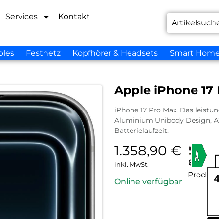
Services
Kontakt
bles
Festnetz
Kopfhörer & Headsets
Smart Hom
Apple iPhone 17 
iPhone 17 Pro Max. Das leistung
Aluminium Unibody Design, A1
Batterielaufzeit.
1.358,90
€
inkl. MwSt.
Produkt
Online verfügbar