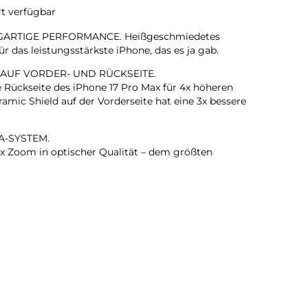
rt verfügbar
GARTIGE PERFORMANCE. Heißgeschmiedetes
 das leistungsstärkste iPhone, das es ja gab.
 AUF VORDER- UND RÜCKSEITE.
e Rückseite des iPhone 17 Pro Max für 4x höheren
amic Shield auf der Vorderseite hat eine 3x bessere
A-SYSTEM.
 Zoom in optischer Qualität – dem größten
em iPhone gab. Das ist wie 8 Pro Objektive in deiner
KAMERA.
rte Gruppenselfies, Videos mit doppelter Aufnahme von
ehr.
T. BLITZSCHNELL.
ärkste iPhone Chip, den es je gab, mit einer bis zu 40
nden Performance.
T IN EINEM IPHONE