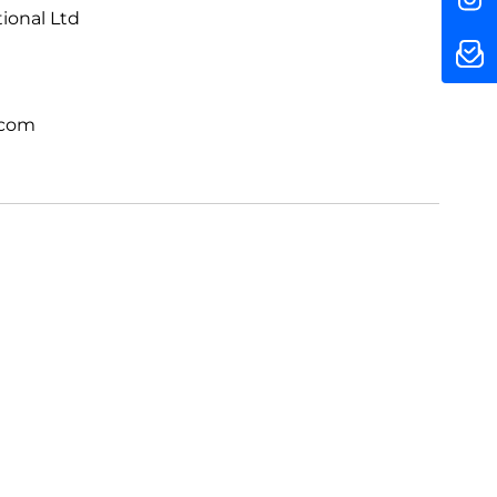
tional Ltd
 völlig neuem Level. Direkt integriert.
.com