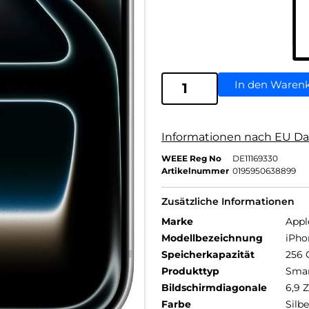
In den Waren
Informationen nach EU Da
WEEE Reg No
DE11169330
Artikelnummer
0195950638899
Zusätzliche Informationen
Marke
Appl
Modellbezeichnung
iPho
Speicherkapazität
256 
Produkttyp
Sma
Bildschirmdiagonale
6,9 Z
Farbe
Silbe