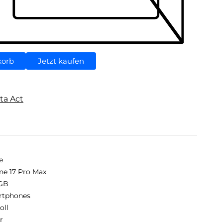
korb
Jetzt kaufen
ta Act
e
ne 17 Pro Max
GB
rtphones
oll
r