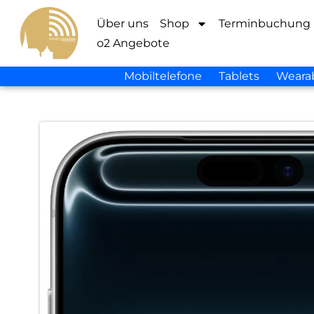
Über uns
Shop
Terminbuchung
o2 Angebote
Mobiltelefone
Tablets
Weara