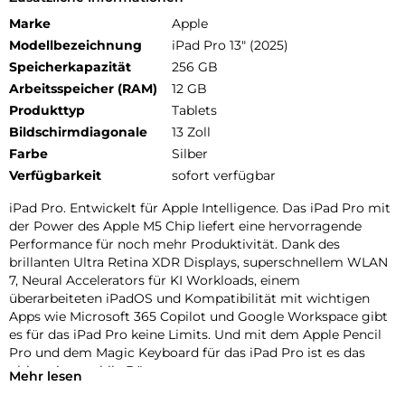
Marke
Apple
Modellbezeichnung
iPad Pro 13" (2025)
Speicherkapazität
256 GB
Arbeitsspeicher (RAM)
12 GB
Produkttyp
Tablets
Bildschirmdiagonale
13 Zoll
Farbe
Silber
Verfügbarkeit
sofort verfügbar
iPad Pro. Entwickelt für Apple Intelligence. Das iPad Pro mit
der Power des Apple M5 Chip liefert eine hervorragende
Performance für noch mehr Produktivität. Dank des
brillanten Ultra Retina XDR Displays, superschnellem WLAN
7, Neural Accelerators für KI Workloads, einem
überarbeiteten iPadOS und Kompatibilität mit wichtigen
Apps wie Microsoft 365 Copilot und Google Workspace gibt
es für das iPad Pro keine Limits. Und mit dem Apple Pencil
Pro und dem Magic Keyboard für das iPad Pro ist es das
ultimative mobile Büro.
Mehr lesen
PERFORMANCE UND SPEICHERPLATZ: Der Apple M5 Chip