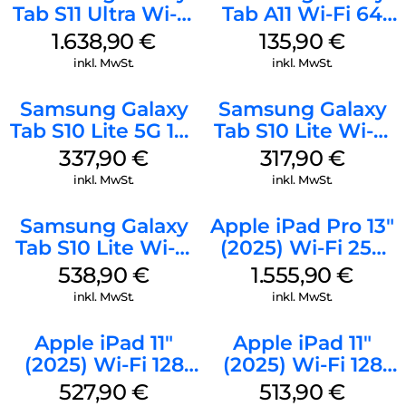
Tab S11 Ultra Wi-Fi
Tab A11 Wi-Fi 64
512 GB Gray
GB Silver
1.638,90
€
135,90
€
inkl. MwSt.
inkl. MwSt.
Samsung Galaxy
Samsung Galaxy
Tab S10 Lite 5G 128
Tab S10 Lite Wi-Fi
GB Gray
128 GB Gray
337,90
€
317,90
€
inkl. MwSt.
inkl. MwSt.
Samsung Galaxy
Apple iPad Pro 13″
Tab S10 Lite Wi-Fi
(2025) Wi-Fi 256
256 GB Gray
GB Standardglas
538,90
€
1.555,90
€
Space Schwarz
inkl. MwSt.
inkl. MwSt.
Apple iPad 11″
Apple iPad 11″
(2025) Wi-Fi 128
(2025) Wi-Fi 128
GB Pink
GB Silber
527,90
€
513,90
€