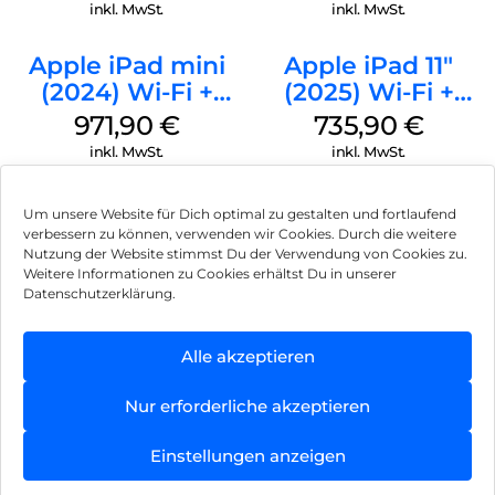
inkl. MwSt.
inkl. MwSt.
Apple iPad mini
Apple iPad 11″
(2024) Wi-Fi +
(2025) Wi-Fi +
Cellular 128 GB
Cellular 128 GB
971,90
€
735,90
€
Space Grau
Silber
inkl. MwSt.
inkl. MwSt.
Um unsere Website für Dich optimal zu gestalten und fortlaufend
verbessern zu können, verwenden wir Cookies. Durch die weitere
Nutzung der Website stimmst Du der Verwendung von Cookies zu.
Impressum
Weitere Informationen zu Cookies erhältst Du in unserer
Datenschutzerklärung.
AGB
Datenschutz
Alle akzeptieren
Vertrag widerrufen
Nur erforderliche akzeptieren
Hinweis zur Batterieentsorgung
Einstellungen anzeigen
Newsletter