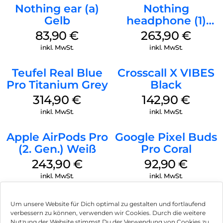
SCHUTZ VOR STAUB, SCHWEISS UND WASSER – AirPods 4
Nothing ear (a)
Nothing
und das Ladecase bieten Schutz vor Staub, Schweiß und
Gelb
headphone (1)
Wasser nach IP54. Du kannst sie also auch bei Regen und
Schwarz
83,90
€
263,90
€
anstrengenden Workouts tragen.
inkl. MwSt.
inkl. MwSt.
Höhe: 30,2 mm Breite: 18,3 mm Tiefe: 18,1 mm Gewicht: 4,3 g
Teufel Real Blue
Crosscall X VIBES
Pro Titanium Grey
Black
314,90
€
142,90
€
inkl. MwSt.
inkl. MwSt.
Apple AirPods Pro
Google Pixel Buds
(2. Gen.) Weiß
Pro Coral
243,90
€
92,90
€
inkl. MwSt.
inkl. MwSt.
Um unsere Website für Dich optimal zu gestalten und fortlaufend
verbessern zu können, verwenden wir Cookies. Durch die weitere
Nutzung der Website stimmst Du der Verwendung von Cookies zu.