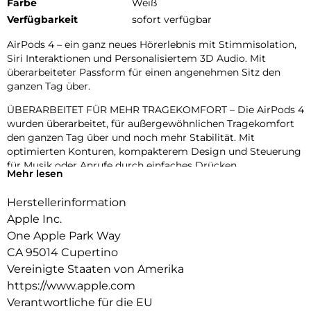
Farbe
Weiß
Verfügbarkeit
sofort verfügbar
AirPods 4 – ein ganz neues Hörerlebnis mit Stimmisolation,
Siri Interaktionen und Personalisiertem 3D Audio. Mit
überarbeiteter Passform für einen angenehmen Sitz den
ganzen Tag über.
ÜBERARBEITET FÜR MEHR TRAGEKOMFORT – Die AirPods 4
wurden überarbeitet, für außergewöhnlichen Tragekomfort
den ganzen Tag über und noch mehr Stabilität. Mit
optimierten Konturen, kompakterem Design und Steuerung
für Musik oder Anrufe durch einfaches Drücken.
Mehr lesen
PERSONALISIERTES 3D AUDIO – Personalisiertes 3D Audio
Herstellerinformation
mit dynamischem Head Tracking sorgt afür Sound überall
um dich herum und ermöglicht so ein dreidimensionales
Apple Inc.
Hörerlebnis für Musik, Serien, Filme, Spiele und mehr.
One Apple Park Way
CA 95014 Cupertino
BESSERE WIEDERGABE- UND GESPRÄCHSQUALITÄT – Die
AirPods 4 kommen mit dem von Apple designten H2 Chip.
Vereinigte Staaten von Amerika
Stimmisolation verbessert die Qualität von Anrufen in lauten
https://www.apple.com
Umgebungen. Mit fortschrittlichem computergestützten
Verantwortliche für die EU
Audio reduziert sie Hintergrundgeräusche und isoliert