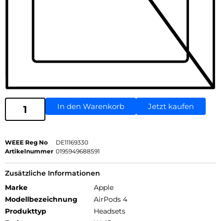
In den Warenkorb
Jetzt kaufen
WEEE Reg No
DE11169330
Artikelnummer
0195949688591
Zusätzliche Informationen
Marke
Apple
Modellbezeichnung
AirPods 4
Produkttyp
Headsets