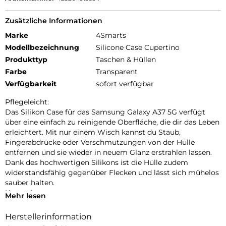
Zusätzliche Informationen
Marke
4Smarts
Modellbezeichnung
Silicone Case Cupertino
Produkttyp
Taschen & Hüllen
Farbe
Transparent
Verfügbarkeit
sofort verfügbar
Pflegeleicht:
Das Silikon Case für das Samsung Galaxy A37 5G verfügt
über eine einfach zu reinigende Oberfläche, die dir das Leben
erleichtert. Mit nur einem Wisch kannst du Staub,
Fingerabdrücke oder Verschmutzungen von der Hülle
entfernen und sie wieder in neuem Glanz erstrahlen lassen.
Dank des hochwertigen Silikons ist die Hülle zudem
widerstandsfähig gegenüber Flecken und lässt sich mühelos
sauber halten.
Kratzschutz:
Mehr lesen
Unser Samsung Galaxy A37 5G Case bietet erhöhte Kanten
und einen Innenfutter aus Mikrofaser, um Kratzer auf dem
Herstellerinformation
Display und dem Gehäuse effektiv zu verhindern. Die