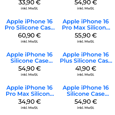
128 GB + Adapter
MagSafe Black
33,90
€
54,90
€
Mobile
inkl. MwSt.
inkl. MwSt.
Apple iPhone 16
Apple iPhone 16
Pro Silicone Case
Pro Max Silicone
MagSafe Stone
Case MagSafe
60,90
€
55,90
€
Gray
Stone Gray
inkl. MwSt.
inkl. MwSt.
Apple iPhone 16
Apple iPhone 16
Silicone Case
Plus Silicone Case
MagSafe Black
MagSafe Stone
54,90
€
41,90
€
Gray
inkl. MwSt.
inkl. MwSt.
Apple iPhone 16
Apple iPhone 16
Pro Max Silicone
Silicone Case
Case MagSafe
MagSafe Lake
34,90
€
54,90
€
Denim
Green
inkl. MwSt.
inkl. MwSt.