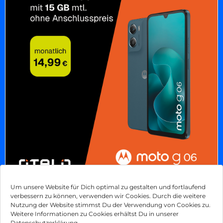
Um unsere Website für Dich optimal zu gestalten und fortlaufend
SO SMART!
verbessern zu können, verwenden wir Cookies. Durch die weitere
Nutzung der Website stimmst Du der Verwendung von Cookies zu.
Sichere dir das Motorola moto g06 bei otelo!
Weitere Informationen zu Cookies erhältst Du in unserer
Datenschutzerklärung.