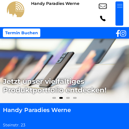
Handy Paradies Werne
Termin Buchen
Jetzt unser vielfältiges
Produktportfolio entdecken!
Handy Paradies Werne
Steinstr. 23