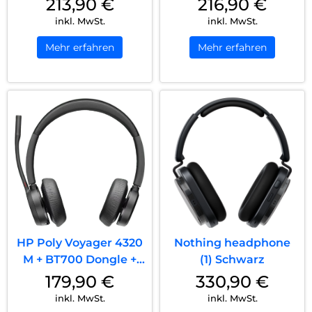
213,90
€
216,90
€
inkl. MwSt.
inkl. MwSt.
Mehr erfahren
Mehr erfahren
HP Poly Voyager 4320
Nothing headphone
M + BT700 Dongle +
(1) Schwarz
Ladestation Schwarz
179,90
€
330,90
€
inkl. MwSt.
inkl. MwSt.