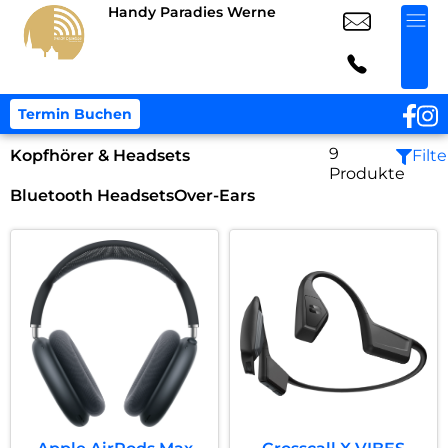
Handy Paradies Werne
Termin Buchen
9
Kopfhörer & Headsets
Filte
Produkte
Bluetooth Headsets
Over-Ears