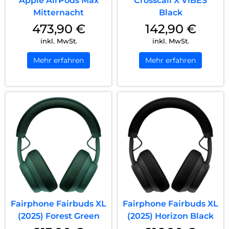
Apple AirPods Max
Crosscall X VIBES
Mitternacht
Black
473,90
€
142,90
€
inkl. MwSt.
inkl. MwSt.
Mehr erfahren
Mehr erfahren
Fairphone Fairbuds XL
Fairphone Fairbuds XL
(2025) Forest Green
(2025) Horizon Black